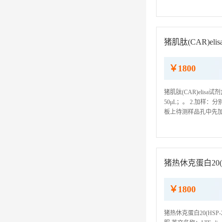
ELISA检测试剂盒仅
猪肌肽(CAR)eli
￥1800
猪肌肽(CAR)eli
50μL；。 2.加
板上待测样品孔中先加
底部，尽量不触及孔壁，
猪热休克蛋白20(HS
￥1800
猪热休克蛋白20(HSP-