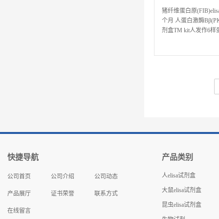
猪纤维蛋白原(FIB)eli
个月 人蛋白激酶Bβ(PKBb)
剂盒TM kit人发作6样蛋白
1(sVACM-1)elisa试
快捷导航
产品类别
人elisa试剂盒
公司首页
公司介绍
公司动态
大鼠elisa试剂盒
产品展厅
证书荣誉
联系方式
昆虫elisa试剂盒
在线留言