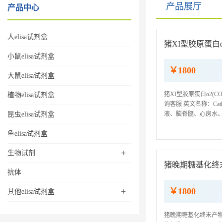
产品展厅
产品中心
人elisa试剂盒
猪XI型胶原蛋白α2(
小鼠elisa试剂盒
￥1800
大鼠elisa试剂盒
猪XI型胶原蛋白α2(CO
植物elisa试剂盒
询客服 英文名称：Cath
昆虫elisa试剂盒
液、脑脊髓、心房水、胸
我司ELISA检测试剂
鱼elisa试剂盒
+
生物试剂
猪晚期糖基化终末产
抗体
￥1800
+
其他elisa试剂盒
猪晚期糖基化终末产物(