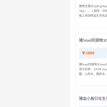
猪再生蛋白3γ(RegI
50μL；。 2.加
板上待测样品孔中先加
底部，尽量不触及孔壁，
猪Smad同源物3(S
￥1800
猪Smad同源物3(Sma
英文名称：APOB eli
髓、心房水、胸房水、组
ELISA检测试剂盒仅
猪血小板衍化生长因子