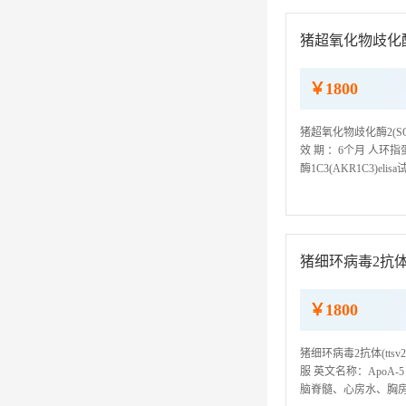
猪超氧化物歧化酶2(
￥1800
猪超氧化物歧化酶2(SOD2
效 期 ：6个月 人环指蛋白2
酶1C3(AKR1C3)elisa
sCD200 kit人芳基硫酸
猪细环病毒2抗体(tt
￥1800
猪细环病毒2抗体(ttsv
服 英文名称：ApoA-5
脑脊髓、心房水、胸房水