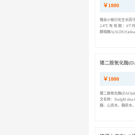
￥1800
猪血小板衍化生长因子BB(
2-8℃ 有 效 期 ：6个月 
醛缩酶A(ALDOA)el
1(SPTLC1)elisa试剂盒
猪二胺氧化酶(DAO
￥1800
猪二胺氧化酶(DAO)e
文名称：ToxIgM el
髓、心房水、胸房水、组
ELISA检测试剂盒仅