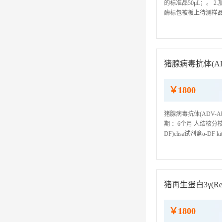
的标准品50μL；。
酶标包被板上待测样品
酶标板孔底部，尽量不触
猪腺病毒抗体(ADV
￥1800
猪腺病毒抗体(ADV-Ab)
期 ：6个月 人结核分枝杆菌(C
DF)elisa试剂盒α-DF
盒CC IgG kit人Na+
猪再生蛋白3γ(RegI
￥1800