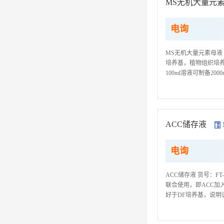
MS无机大量元
电询
MS无机大量元素母液 
培养基，植物组织培
100ml溶液可制备200
到准确的试验成果,取用
ACC储存液
电询
ACC储存液 货号：FT
联合使用，即ACC加
好于DF培养基，说明
ACC(又称1-羰酰-
以下...