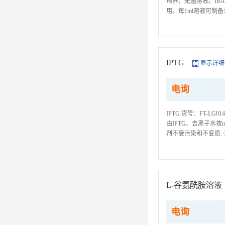
培养，无菌溶液。IB
用。每1ml溶液可制备1
取用试剂时应遵守以下规
IPTG
显示详细
电询
IPTG 货号：FT-L
由IPTG、去离子水按
剂不受污染和不变质:
种试剂取完一种试剂后,
L-谷氨酰胺溶液
电询