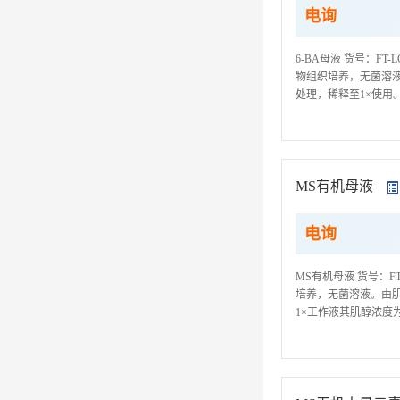
电询
6-BA母液 货号：F
物组织培养，无菌溶液。
处理，稀释至1×使用。每
达到准确的试验成果,
MS有机母液
电询
MS有机母液 货号：F
培养，无菌溶液。由肌醇
1×工作液其肌醇浓度为1
试剂时应遵守以下规矩,