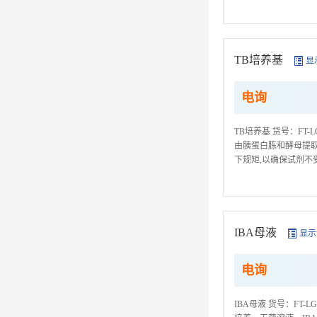
取用试剂,禁绝用同一种
TB培养基
显
电询
TB培养基 货号：FT
由胰蛋白胨和酵母提取
下规矩,以确保试剂不
西同时连续取用多种试剂
IBA母液
显示
电询
IBA母液 货号：FT