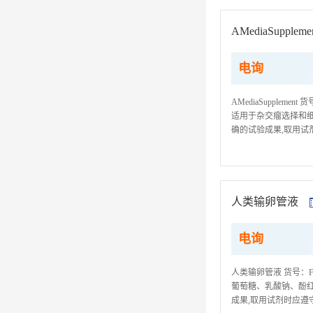
AMediaSuppleme
电询
AMediaSuppleme
适用于杂交瘤选择和细胞
确的试验成果,取用试
筒或滴管取用试剂,禁
人类输卵管液
电询
人类输卵管液 货号：
葡萄糖、乳酸钠、酚红
成果,取用试剂时应遵