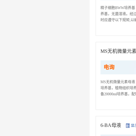
精子细胞BWW培养基 
养基，无菌溶液。经过
时应遵守以下规矩,以
用同一种东西同时连续
MS无机微量元
电询
MS无机微量元素母液 
培养基，植物组织培养
备20000ml培养基，配
剂规矩: 为了达到准确
6-BA母液
显