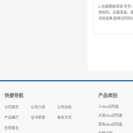
L-谷氨酰胺溶液 货号
添加剂，无菌溶液。按培
试验成果,取用试剂时
滴管取用试剂,禁绝用
快捷导航
产品类别
人elisa试剂盒
公司首页
公司介绍
公司动态
大鼠elisa试剂盒
产品展厅
证书荣誉
联系方式
昆虫elisa试剂盒
在线留言