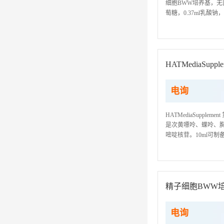
细胞BWW培养基，无菌
萄糖，0.37ml乳酸
用试剂时应遵守以下规矩
HATMediaSupple
电询
HATMediaSupple
是次黄嘌呤、蝶呤、胸
嘧啶核苷。10ml可制
剂不受污染和不变质: 
精子细胞BWW
电询