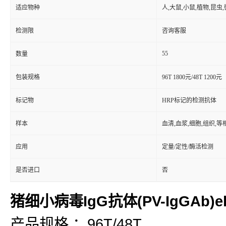
适应物种
人,大鼠,小鼠,植物,昆虫
检测限
咨询客服
55
数量
包装规格
96T 1800元/48T 1200元
标记物
HRP标记的检测抗体
样本
血清,血浆,细胞,组织,
应用
定量/定性/酶活检测
是否进口
否
猪细小病毒IgG抗体(PV-IgGAb)e
产品规格 ：96T/48T