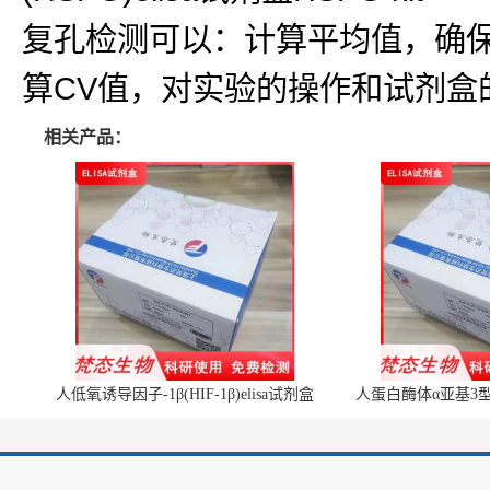
复孔检测可以：计算平均值，确
算CV值，对实验的操作和试剂盒
相关产品：
人低氧诱导因子-1β(HIF-1β)elisa试剂盒
人蛋白酶体α亚基3型(P