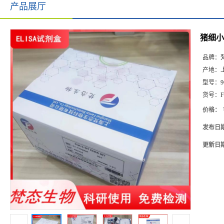
产品展厅
猪细小病
品牌：
产地：
型号：
9
货号：
F
价格：
发布日
更新日