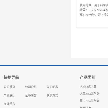
使用范围：用于科研实验，不
货号：FT-P5897Z
离心20 分钟，取上清
剂采集标本，并将标本在采
快捷导航
产品类别
人elisa试剂盒
公司首页
公司介绍
公司动态
大鼠elisa试剂盒
产品展厅
证书荣誉
联系方式
昆虫elisa试剂盒
在线留言