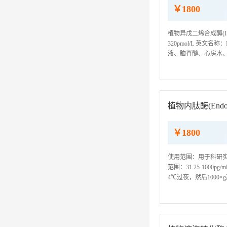
￥1800
植物异戊二烯合成酶(IS
320pmol/L 英文名称
液、脑脊髓、心房水、胸
我司ELISA检测试剂
植物内肽酶(Endope
￥1800
使用范围：用于科研实验，不得用
范围：31.25-1000
4℃过夜，然后1000
EDTA或肝素作为抗凝剂