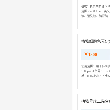
植物1-脱氧木酮糖-5-
范围:25-800U/mL 
液、灌洗液、脑脊髓、
450nm 提示：我司E
植物细胞色素C(Cyt
￥1800
使用范围：用于科研实验，不
1600pg/ml 货号
后1000×g离心20 
作为抗凝剂采集标本，并将
植物异戊二烯合成酶(