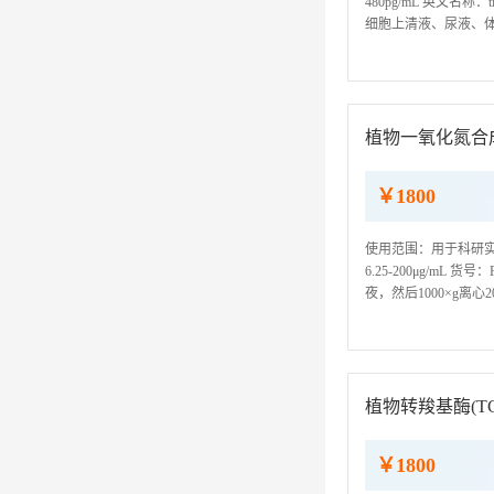
480pg/mL 英文名称：tiss
细胞上清液、尿液、体
个月。 检测波长：450
植物一氧化氮合成酶
￥1800
使用范围：用于科研实验，
6.25-200μg/m
夜，然后1000×g离心
或肝素作为抗凝剂采集标
植物转羧基酶(TC)
￥1800