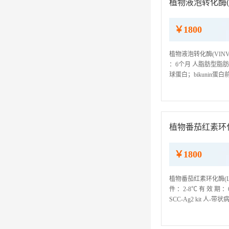
植物液泡转化酶(VI
￥1800
植物液泡转化酶(VINV)el
：6个月 人脂肪型脂肪酸结合蛋白
球蛋白；bikunin蛋白前
8(ZnT-8)elisa试剂盒
植物番茄红素环化酶(L
￥1800
植物番茄红素环化酶(Lycop
件 ：2-8℃ 有 效 期 ：
SCC-Ag2 kit 人-带状
落刺激因子抗体(GM-CSF