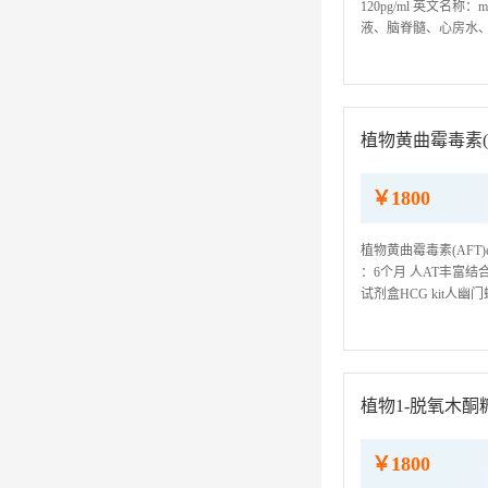
120pg/ml 英文名称：
液、脑脊髓、心房水、胸
我司ELISA检测试剂
植物黄曲霉毒素(AF
￥1800
植物黄曲霉毒素(AFT)eli
：6个月 人AT丰富结合域1A
试剂盒HCG kit人幽门螺
FNDC5 kit人CD40分子
植物1-脱氧木酮糖-
￥1800