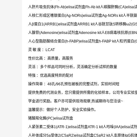
人肝片吸虫抗体(Fh-Ab)elisa试剂盒Fh-Ab kit人碳酸酐酶(CA)elisa试
人核仁形成区嗜银蛋白(Ag-NORs)elisa试剂盒Ag-NORs kit人半胱氨酸蛋白
人β蛋白1(ARRB1)elisa试剂盒ARRB1 kit人谷胱甘肽S转移酶ω2(GSTω
人腺苷(Adenosine)elisa试剂盒Adenosine kit人EB病毒核抗原(EBNA
人心型脂肪酸结合蛋白(h-FABP)elisa试剂盒h-FABP kit人粒钙蛋白(GC
灵 敏 度 ：LCAT
性价比高 ：高质量，高服务
灵活 ：多个样品可同时分析，灵活确定分析试样的数量
特强 ：优选高度特异的配对
操作简单 ：48孔/96孔预包被板的完整试剂，实验时间短
提供免费的代测业务，您只需提供所需的化验样本，公司专业实验
学金进行奖励。客户亦可提供现场观摩,热诚期待与您洽谈~
温馨提示：做好个人防护，安全实验操作。
猪酸羧化酶(PC)elisa试剂盒
人紧张素二受体1(ATR-1)elisa试剂盒ATR-1 kit人吲哚(IAA)elisa试剂盒
人补体成分5a受体2(C5aR2)elisa试剂盒C5aR2 kit人支原体IgG抗体(MA