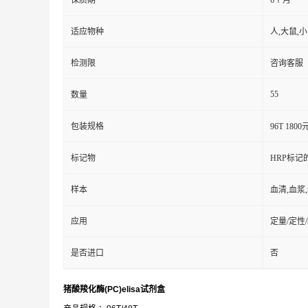
保质期
6个月
适应物种
人,大鼠,
检测限
咨询客服
55
数量
包装规格
96T 1800
标记物
HRP标记
样本
血清,血浆
应用
定量/定性
是否进口
否
猪酸羧化酶(PC)elisa试剂盒