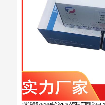
人碱性磷酸酶(ALP)elisa试剂盒ALP kit人坏死因子可溶性受体二(TNFsR