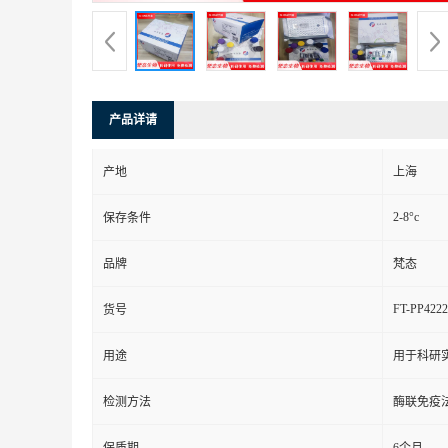
产品详请
产地
上海
2-8°c
保存条件
品牌
梵态
FT-PP4222
货号
用途
用于科研
检测方法
酶联免疫