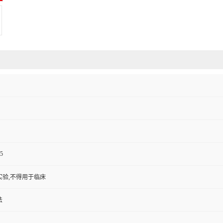
5
实验,不得用于临床
法