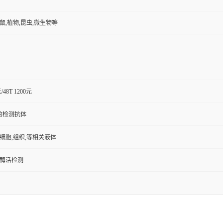
小鼠,植物,昆虫,微生物等
元/48T 1200元
的检测抗体
,细胞,组织,等相关液体
/酶活检测