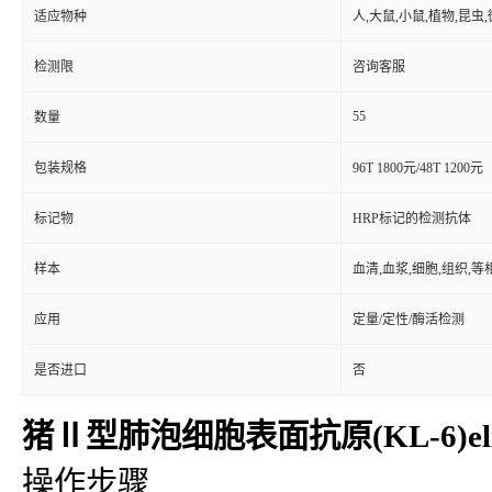
适应物种
人,大鼠,小鼠,植物,昆虫
检测限
咨询客服
55
数量
包装规格
96T 1800元/48T 1200元
标记物
HRP标记的检测抗体
样本
血清,血浆,细胞,组织,
应用
定量/定性/酶活检测
是否进口
否
猪Ⅱ型肺泡细胞表面抗原(KL-6)el
操作步骤