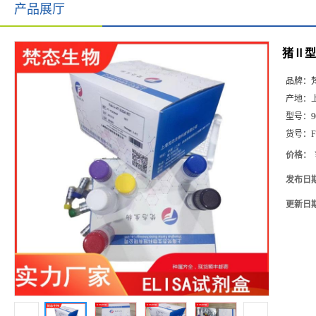
产品展厅
猪Ⅱ型肺
品牌：
产地：
型号：
9
货号：
F
价格：
发布日
更新日