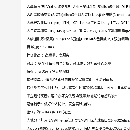
人鼻病毒(RhV)elisa试剂盒RhV kit人受体(LDLR)elisa试剂盒LDLR k
人S-骨胶原交联(S-CTx)elisa试剂盒S-CTx kit人β-酪啡肽(β-cm)elisa
人淋巴趋化因子(Lptn；LTN；XCL1)elisa试剂盒Lptn；LTN；XCL1 ki
人巨病毒糖蛋白B(CMV gB)elisa试剂盒CMV gB kit人半乳糖缺陷igA11(G
人磷脂肌醇3激酶(PI3K)elisa试剂盒PI3K kit人色氨酸-2,3-双加氧酶(TD
灵 敏 度 ：5-HIAA
性价比高 ：高质量，高服务
灵活 ：多个样品可同时分析，灵活确定分析试样的数量
特强 ：优选高度特异的配对
操作简单 ：48孔/96孔预包被板的完整试剂，实验时间短
提供免费的代测业务，您只需提供所需的化验样本，公司专业实验
学金进行奖励。客户亦可提供现场观摩,热诚期待与您洽谈~
温馨提示：做好个人防护，安全实验操作。
猪5吲哚(5-HIAA)elisa试剂盒
人低分子肝素(LMWH)elisa试剂盒LMWH kit人球蛋白G2(IgG2)elisa试
人citron激酶(citron)elisa试剂盒citron kit人生长停滞基因C(Gas-C)e