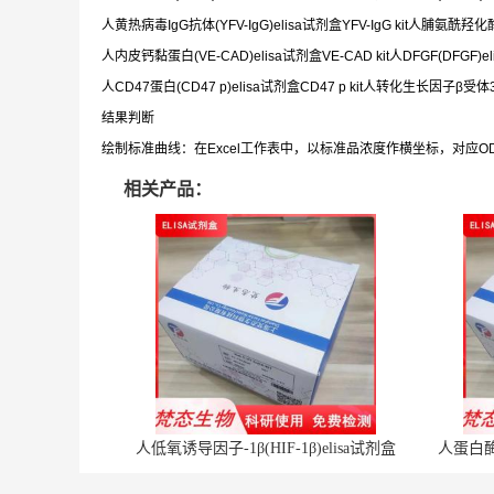
人黄热病毒IgG抗体(YFV-IgG)elisa试剂盒YFV-IgG kit人脯氨酰羟化酶2
人内皮钙黏蛋白(VE-CAD)elisa试剂盒VE-CAD kit人DFGF(DFGF)eli
人CD47蛋白(CD47 p)elisa试剂盒CD47 p kit人转化生长因子β受体3(T
结果判断
绘制标准曲线：在Excel工作表中，以标准品浓度作横坐标，对应
相关产品：
人低氧诱导因子-1β(HIF-1β)elisa试剂盒
人蛋白酶体