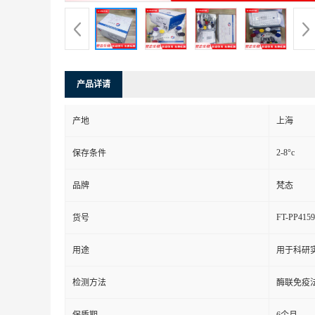
产品详请
产地
上海
2-8°c
保存条件
品牌
梵态
FT-PP4159
货号
用途
用于科研
检测方法
酶联免疫