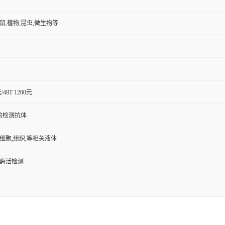
小鼠,植物,昆虫,微生物等
元/48T 1200元
的检测抗体
,细胞,组织,等相关液体
/酶活检测