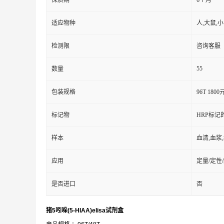
保质期
6个月
适应物种
人,大鼠,
检测限
咨询客服
55
数量
包装规格
96T 1800
标记物
HRP标记
样本
血清,血浆
应用
定量/定性
是否进口
否
猪5吲哚(5-HIAA)elisa试剂盒