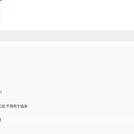
5
实验,不得用于临床
法