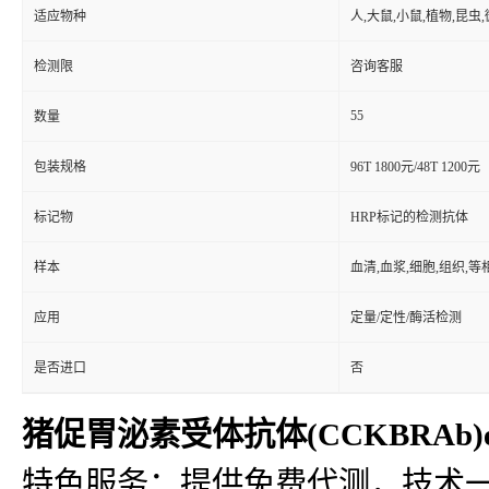
适应物种
人,大鼠,小鼠,植物,昆虫
检测限
咨询客服
55
数量
包装规格
96T 1800元/48T 1200元
标记物
HRP标记的检测抗体
样本
血清,血浆,细胞,组织,
应用
定量/定性/酶活检测
是否进口
否
猪促胃泌素受体抗体(CCKBRAb)e
特色服务：提供免费代测，技术