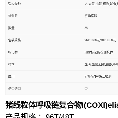
适应物种
人,大鼠,小鼠,植物,昆虫
检测限
咨询客服
55
数量
包装规格
96T 1800元/48T 1200元
标记物
HRP标记的检测抗体
样本
血清,血浆,细胞,组织,
应用
定量/定性/酶活检测
是否进口
否
猪线粒体呼吸链复合物I(COXI)el
产品规格 ：96T/48T