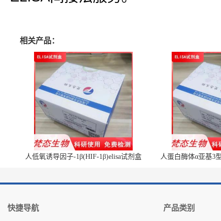
相关产品：
人低氧诱导因子-1β(HIF-1β)elisa试剂盒
人蛋白酶体α亚基3型(P
快捷导航
产品类别