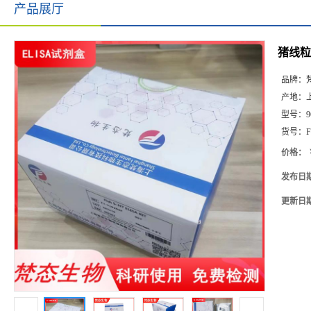
产品展厅
猪线粒体
品牌：
产地：
型号：
9
货号：
F
价格：
发布日
更新日