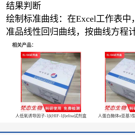
结果判断
绘制标准曲线：在Excel工作
准品线性回归曲线，按曲线方程
相关产品：
人低氧诱导因子-1β(HIF-1β)elisa试剂盒
人蛋白酶体α亚基3型(P