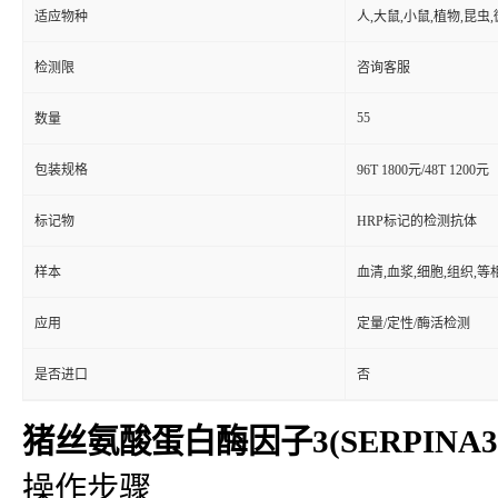
适应物种
人,大鼠,小鼠,植物,昆虫
检测限
咨询客服
55
数量
包装规格
96T 1800元/48T 1200元
标记物
HRP标记的检测抗体
样本
血清,血浆,细胞,组织,
应用
定量/定性/酶活检测
是否进口
否
猪丝氨酸蛋白酶因子3(SERPINA3)
操作步骤