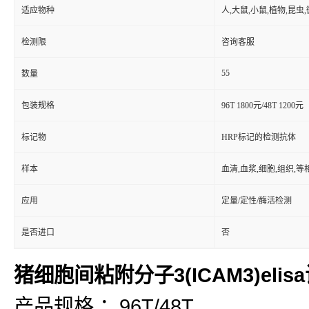
适应物种
人,大鼠,小鼠,植物,昆虫
检测限
咨询客服
55
数量
包装规格
96T 1800元/48T 1200元
标记物
HRP标记的检测抗体
样本
血清,血浆,细胞,组织,
应用
定量/定性/酶活检测
是否进口
否
猪细胞间粘附分子3(ICAM3)elis
产品规格 ：96T/48T