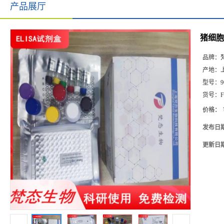
产品展厅
猪细胞间
品牌：
产地：
型号：
9
货号：
F
价格：
发布日
更新日