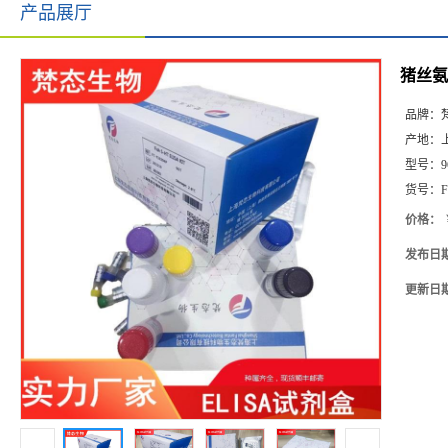
产品展厅
猪丝氨
品牌：
产地：
型号：
9
货号：
F
价格：
发布日
更新日