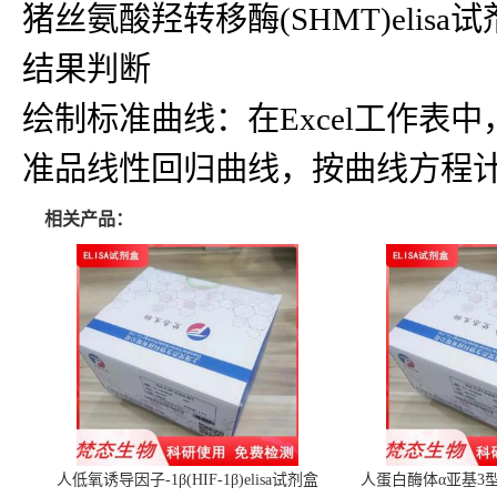
猪丝氨酸羟转移酶(SHMT)elisa
结果判断
绘制标准曲线：在Excel工作
准品线性回归曲线，按曲线方程
相关产品：
人低氧诱导因子-1β(HIF-1β)elisa试剂盒
人蛋白酶体α亚基3型(P