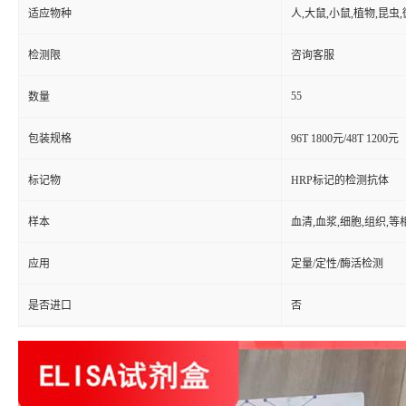
适应物种
人,大鼠,小鼠,植物,昆虫
检测限
咨询客服
55
数量
包装规格
96T 1800元/48T 1200元
标记物
HRP标记的检测抗体
样本
血清,血浆,细胞,组织,
应用
定量/定性/酶活检测
是否进口
否