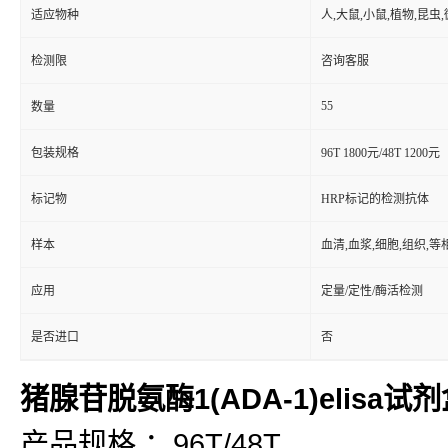
适应物种
人,大鼠,小鼠,植物,昆虫
检测限
咨询客服
55
数量
包装规格
96T 1800元/48T 1200元
标记物
HRP标记的检测抗体
样本
血清,血浆,细胞,组织,
应用
定量/定性/酶活检测
是否进口
否
猪腺苷脱氨酶1(ADA-1)elisa试
产品规格 ：96T/48T