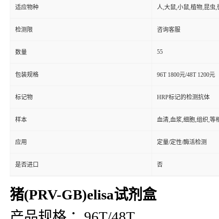
适应物种
人,大鼠,小鼠,植物,昆虫
检测限
咨询客服
55
数量
包装规格
96T 1800元/48T 1200元
标记物
HRP标记的检测抗体
样本
血清,血浆,细胞,组织,
应用
定量/定性/酶活检测
是否进口
否
猪(PRV-GB)elisa试剂盒
产品规格 ：96T/48T