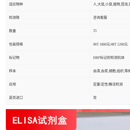
适应物种
人,大鼠,小鼠,植物,昆虫
检测限
咨询客服
55
数量
包装规格
96T 1800元/48T 1200元
标记物
HRP标记的检测抗体
样本
血清,血浆,细胞,组织,
应用
定量/定性/酶活检测
是否进口
否