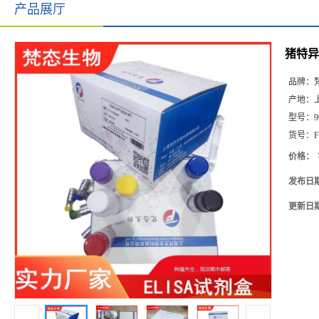
产品展厅
猪特异性
品牌：
产地：
型号：
9
货号：
F
价格：
发布日
更新日