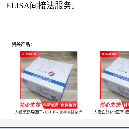
ELISA间接法服务。
相关产品：
人低氧诱导因子-1β(HIF-1β)elisa试剂盒
人蛋白酶体α亚基3型(P