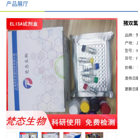
产品展厅
猪双氢睾
品牌：
产地：
型号：
9
货号：
F
价格：
发布日
更新日