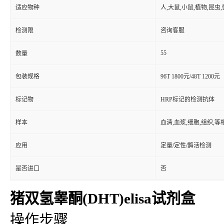
适应物种
人,大鼠,小鼠,植物,昆虫
检测限
咨询客服
55
数量
包装规格
96T 1800元/48T 1200元
标记物
HRP标记的检测抗体
样本
血清,血浆,细胞,组织,
应用
定量/定性/酶活检测
是否进口
否
猪双氢睾酮(DHT)elisa试剂盒
操作步骤