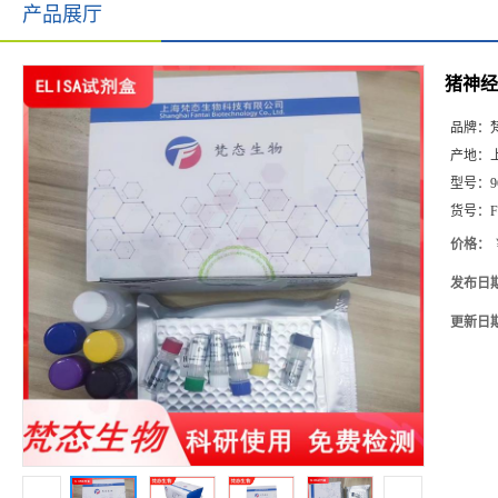
产品展厅
猪神经丝
品牌：
产地：
型号：
9
货号：
F
价格：
发布日
更新日