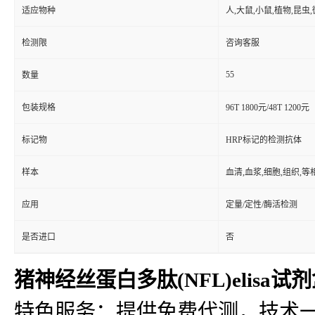
适应物种
人,大鼠,小鼠,植物,昆虫
检测限
咨询客服
55
数量
包装规格
96T 1800元/48T 1200元
标记物
HRP标记的检测抗体
样本
血清,血浆,细胞,组织,
应用
定量/定性/酶活检测
是否进口
否
猪神经丝蛋白多肽(NFL)elisa试
特色服务：提供免费代测，技术