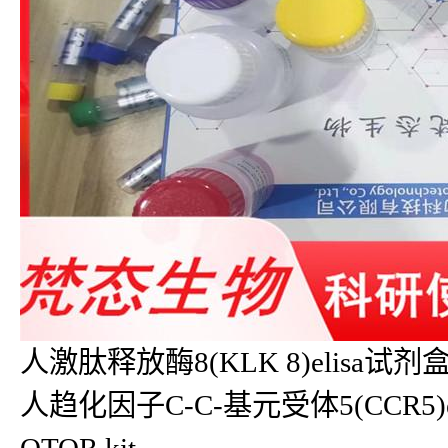
人激肽释放酶8(KLK 8)elisa试剂盒K
人趋化因子C-C-基元受体5(CCR5)e