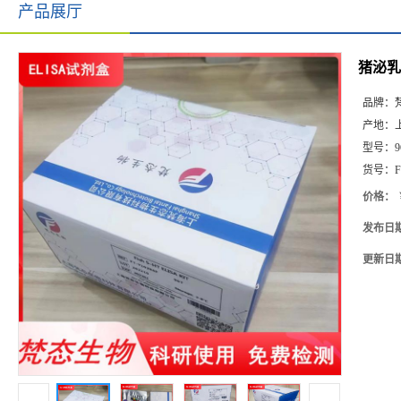
产品展厅
猪泌乳素
品牌：
产地：
型号：
9
货号：
F
价格：
发布日
更新日