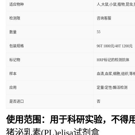
适应物种
人,大鼠,小鼠,植物,昆虫
检测限
咨询客服
55
数量
包装规格
96T 1800元/48T 1200元
标记物
HRP标记的检测抗体
样本
血清,血浆,细胞,组织,
应用
定量/定性/酶活检测
是否进口
否
使用范围：用于科研实验，不得
猪泌乳素(PL)elisa试剂盒