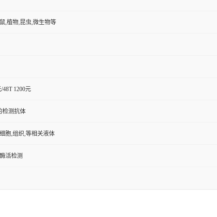
小鼠,植物,昆虫,微生物等
元/48T 1200元
的检测抗体
,细胞,组织,等相关液体
/酶活检测