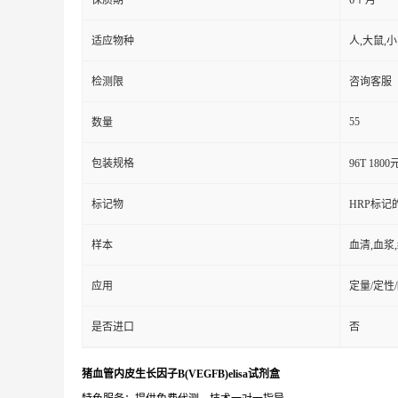
保质期
6个月
适应物种
人,大鼠,
检测限
咨询客服
55
数量
包装规格
96T 1800
标记物
HRP标记
样本
血清,血浆
应用
定量/定性
是否进口
否
猪血管内皮生长因子B(VEGFB)elisa试剂盒