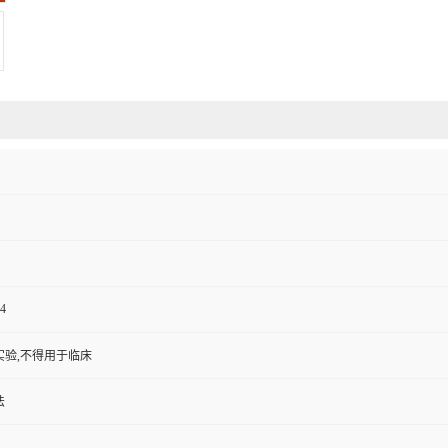
4
实验,不得用于临床
法