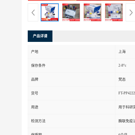
产品详请
产地
上海
2-8°c
保存条件
品牌
梵态
FT-PP4222
货号
用途
用于科研
检测方法
酶联免疫