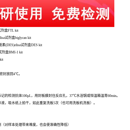
剂盒FTL kit
a试剂盒biglycan kit
素(DES)elisa试剂盒DES kit
剂盒BMI-1 kit
it
袋密封放回4℃。
记的检测抗体100μL，用封板膜封住反应孔，37℃水浴锅或恒温箱温育60min。
去洗涤液，吸水纸上拍干，如此重复洗板5次（也可用洗板机洗板）。
测（对样本处理带来难度，也会使准确性降低）