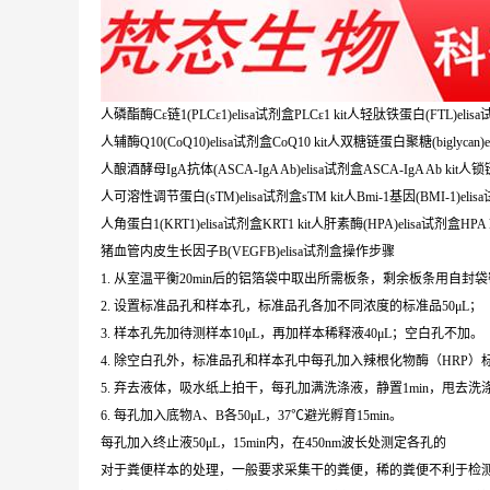
人磷酯酶Cε链1(PLCε1)elisa试剂盒PLCε1 kit人轻肽铁蛋白(FTL)elisa试
人辅酶Q10(CoQ10)elisa试剂盒CoQ10 kit人双糖链蛋白聚糖(biglycan)elis
人酿酒酵母IgA抗体(ASCA-IgA Ab)elisa试剂盒ASCA-IgA Ab kit人锁链
人可溶性调节蛋白(sTM)elisa试剂盒sTM kit人Bmi-1基因(BMI-1)elisa试
人角蛋白1(KRT1)elisa试剂盒KRT1 kit人肝素酶(HPA)elisa试剂盒HPA k
猪血管内皮生长因子B(VEGFB)elisa试剂盒操作步骤
1. 从室温平衡20min后的铝箔袋中取出所需板条，剩余板条用自封
2. 设置标准品孔和样本孔，标准品孔各加不同浓度的标准品50μL；
3. 样本孔先加待测样本10μL，再加样本稀释液40μL；空白孔不加。
4. 除空白孔外，标准品孔和样本孔中每孔加入辣根化物酶（HRP）标
5. 弃去液体，吸水纸上拍干，每孔加满洗涤液，静置1min，甩
6. 每孔加入底物A、B各50μL，37℃避光孵育15min。
每孔加入终止液50μL，15min内，在450nm波长处测定各孔的
对于粪便样本的处理，一般要求采集干的粪便，稀的粪便不利于检