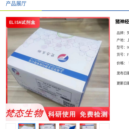
产品展厅
猪神经肽
品牌：
产地：
型号：
9
货号：
F
价格：
发布日
更新日