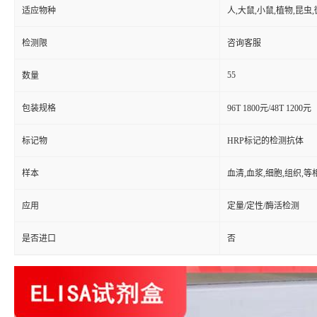
适应物种
人,大鼠,小鼠,植物,昆虫
检测限
咨询客服
55
数量
包装规格
96T 1800元/48T 1200元
标记物
HRP标记的检测抗体
样本
血清,血浆,细胞,组织,
应用
定量/定性/酶活检测
是否进口
否