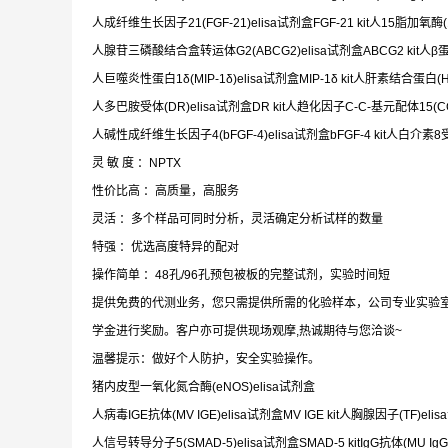
人成纤维生长因子21(FGF-21)elisa试剂盒FGF-21 kit人15脂加氧酶(15-
人腺苷三磷酸结合盒转运体G2(ABCG2)elisa试剂盒ABCG2 kit人β蛋白2
人巨噬炎性蛋白1δ(MIP-1δ)elisa试剂盒MIP-1δ kit人肝素结合蛋白(HIP
人多巴胺受体(DR)elisa试剂盒DR kit人趋化因子C-C-基元配体15(CCL1
人碱性成纤维生长因子4(bFGF-4)elisa试剂盒bFGF-4 kit人白介素8受体(I
灵 敏 度 ：NPTX
性价比高 ：高质量，高服务
灵活 ：多个样品可同时分析，灵活确定分析试样的数量
特强 ：优选高度特异的配对
操作简单 ：48孔/96孔预包被板的完整试剂，实验时间短
提供免费的代测业务，您只需提供所需的化验样本，公司专业实验
学金进行奖励。客户亦可提供现场观摩,热诚期待与您洽谈~
温馨提示：做好个人防护，安全实验操作。
猪内皮型一氧化氮合酶(eNOS)elisa试剂盒
人病毒IGE抗体(MV IGE)elisa试剂盒MV IGE kit人胸腺因子(TF)elisa
人信号转导分子5(SMAD-5)elisa试剂盒SMAD-5 kitIgG抗体(MU IgG)e