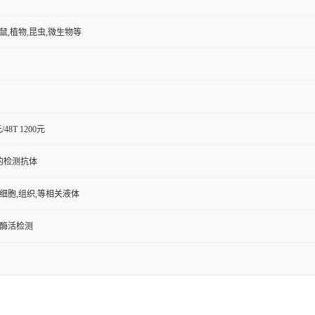
小鼠,植物,昆虫,微生物等
元/48T 1200元
的检测抗体
,细胞,组织,等相关液体
/酶活检测