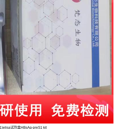
)elisa试剂盒HBsAg-preS1 kit