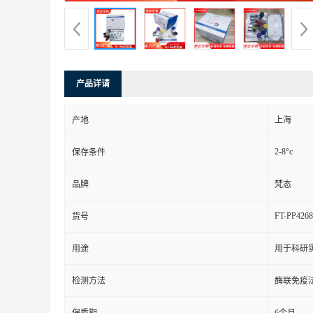
产品详请
产地
上海
2-8°c
保存条件
品牌
梵态
FT-PP4268
货号
用途
用于科研
检测方法
酶联免疫