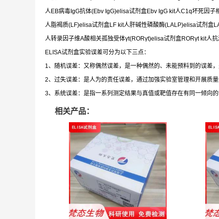
人EB病毒IgG抗体(Ebv IgG)elisa试剂盒Ebv IgG kit人C1q坏死因子相
人脂褐质(LF)elisa试剂盒LF kit人肝碱性磷酸酶(LALP)elisa试剂盒LAL
人转录因子维A酸相关孤独受体γt(RORγt)elisa试剂盒RORγt kit人抗淋
ELISA试剂盒实验误差可分为以下三点：
1、随机误差：又称偶然误差，是一种偶然的、未能预料到的误差
2、过失误差：是人为的责任误差，通过加强实验室管理和开展质
3、系统误差：是指一系列测定结果与真值或靶值存在有同一倾向
相关产品：