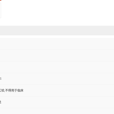
1
实验,不得用于临床
法