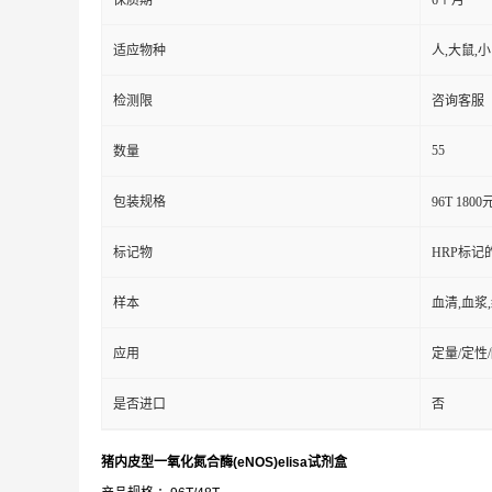
保质期
6个月
适应物种
人,大鼠,
检测限
咨询客服
55
数量
包装规格
96T 1800
标记物
HRP标记
样本
血清,血浆
应用
定量/定性
是否进口
否
猪内皮型一氧化氮合酶(eNOS)elisa试剂盒