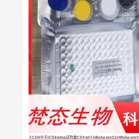
人CD4分子(CD4)elisa试剂盒CD4 kit人HBsAg-preS1(HBsAg-preS1