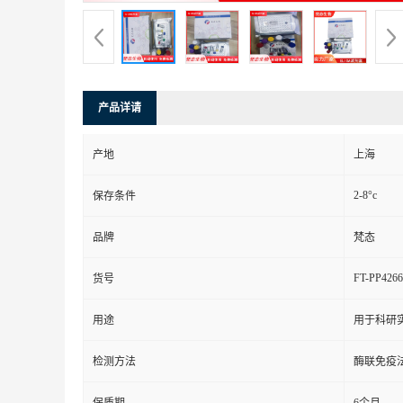
产品详请
产地
上海
2-8°c
保存条件
品牌
梵态
FT-PP4266
货号
用途
用于科研
检测方法
酶联免疫