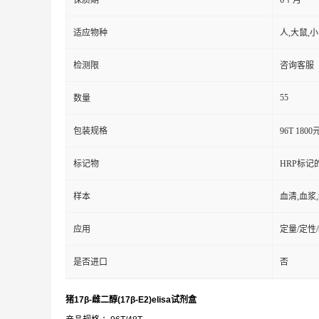
保质期
6个月
适应物种
人,大鼠,
检测限
咨询客服
55
数量
包装规格
96T 1800
标记物
HRP标记
样本
血清,血浆
应用
定量/定性
是否进口
否
猪17β-雌二醇(17β-E2)elisa试剂盒