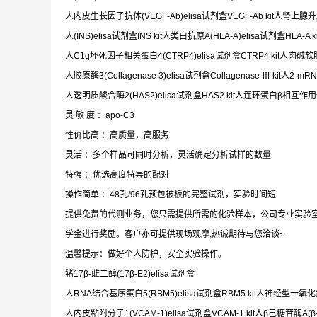
人内皮生长因子抗体(VEGF-Ab)elisa试剂盒VEGF-Ab kit人肾上腺升压素
人(INS)elisa试剂盒INS kit人类白抗原A(HLA-A)elisa试剂盒HLA-A ki
人C1q坏死因子相关蛋白4(CTRP4)elisa试剂盒CTRP4 kit人肉碱软脂酰
人胶原酶3(Collagenase 3)elisa试剂盒Collagenase Ⅲ kit人2-mR
人透明质酸合酶2(HAS2)elisa试剂盒HAS2 kit人连环蛋白β相互作用蛋白1(
灵 敏 度 ：apo-C3
性价比高 ：高质量，高服务
灵活 ：多个样品可同时分析，灵活确定分析试样的数量
特强 ：优选高度特异的配对
操作简单 ：48孔/96孔预包被板的完整试剂，实验时间短
提供免费的代测业务，您只需提供所需的化验样本，公司专业实验
学金进行奖励。客户亦可提供现场观摩,热诚期待与您洽谈~
温馨提示：做好个人防护，安全实验操作。
猪17β-雌二醇(17β-E2)elisa试剂盒
人RNA结合基序蛋白5(RBM5)elisa试剂盒RBM5 kit人神经型一氧化氮合
人内皮粘附分子1(VCAM-1)elisa试剂盒VCAM-1 kit人β己糖苷酶A(β-Hex