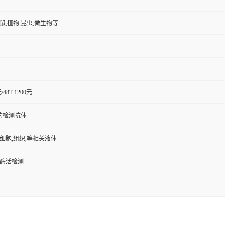
小鼠,植物,昆虫,微生物等
元/48T 1200元
的检测抗体
,细胞,组织,等相关液体
/酶活检测