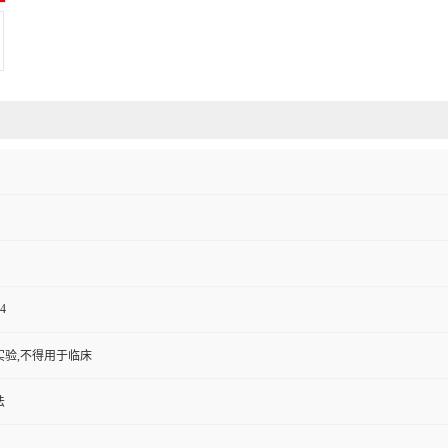
4
实验,不得用于临床
法