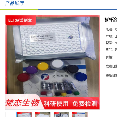
产品展厅
猪纤溶
品牌：
产地：
型号：
9
货号：
F
价格：
发布日
更新日