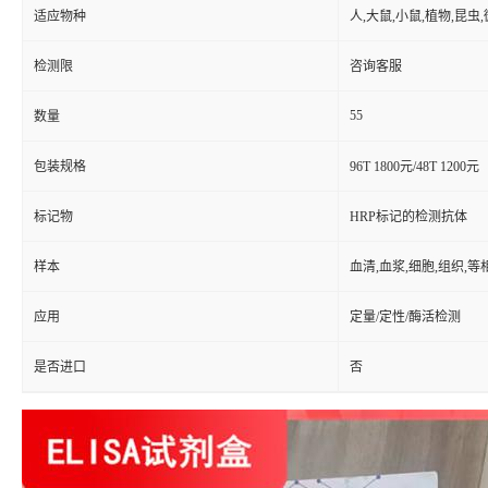
适应物种
人,大鼠,小鼠,植物,昆虫
检测限
咨询客服
55
数量
包装规格
96T 1800元/48T 1200元
标记物
HRP标记的检测抗体
样本
血清,血浆,细胞,组织,
应用
定量/定性/酶活检测
是否进口
否