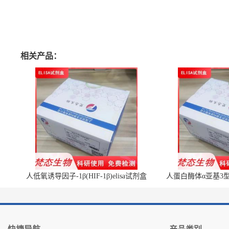
相关产品：
人低氧诱导因子-1β(HIF-1β)elisa试剂盒
人蛋白酶体α亚基3型(P