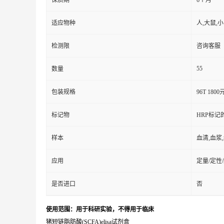
保质期
6个月
适应物种
人,大鼠,
检测限
咨询客服
55
数量
包装规格
96T 1800
标记物
HRP标记
样本
血清,血浆
应用
定量/定性
是否进口
否
使用范围：用于科研实验，不得用于临床
猪短链脂肪酸(SCFA)elisa试剂盒