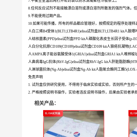
7.平衡至室温后再打开密封袋以防水滴凝聚在冷板条上。
8.任何反应试剂不能接触漂白溶剂或漂白溶剂所散发的强烈气体。
9.不能使用过期产品。
10.如果可能传播，所有的样品都应管理好，按照规定的程序处理样
人白三烯B4受体1(BLT1;LTB4R1)elisa试剂盒BLT1;LTB4R1 kit人脱
人结核菌素(PPD)elisa试剂盒PPD kit人磷酸化表皮生长因子受体(p-EGFR)
人白分化抗原CD109(CD109)elisa试剂盒CD109 kit人狼疮抗凝物(LAC)e
人AMPA离子能谷氨酸受体1(GRIA1)elisa试剂盒GRIA1 kit人难辨梭状
人鼻病毒IgG抗体(RhV-IgG)elisa试剂盒RhV-IgG kit人肝脏脂肪酶(HTGL
人淋球菌抗体(Ng-Ab)elisa试剂盒Ng-Ab kit人脂氧合酶同工酶5(LOX-5)e
免责声明
1. 试剂盒仅供研究使用，不得用于临床实验或实验，否则所产生
2. 严格按照说明书操作，实验者违反说明书操作，后果由实验者承
相关产品：