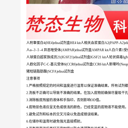
人附睾蛋白4(HE4)elisa试剂盒HE4 kit人相关血浆蛋白A2(PAPP-A2)elis
人α--3 -5 -4 异恶唑受体(AMPAR)elisa试剂盒AMPAR kit人白介素1受体
人球蛋白超家族成员21(IGSF21)elisa试剂盒IGSF21 kit人轮状病毒IgM抗体
人趋化因子C-C-基元受体6(CCR6)elisa试剂盒CCR6 kit人新喋呤(Neopterin)
猪短链脂肪酸(SCFA)elisa试剂盒
注意事项
1.严格按照规定的时间和温度进行温育以保证准确结果。所有试剂都
2.洗板不正确可以导致不准确的结果。在加入底物前确保尽量吸干
3.消除板底残留的液体和手指印，否则影响OD值。
4.底物显色液应呈无色或很浅的颜色，已经变蓝的底物液不能使用
5.避免试剂和标本的交叉污染以免造成错误结果。
6.在储存和温育时避免强光直接照射。