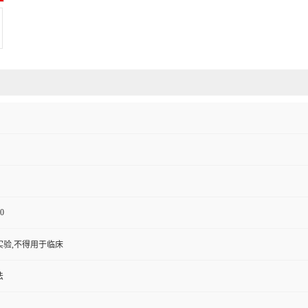
0
实验,不得用于临床
法