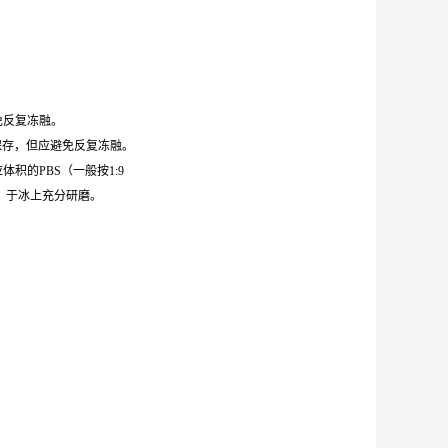
避免反复冻融。
0℃保存，但应避免反复冻融。
体积的PBS（一般按1:9
，于冰上充分研磨。