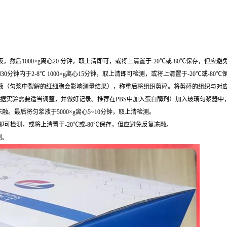
然后1000×g离心20 分钟，取上清即可，或将上清置于-20℃或-80℃保存，但应
0分钟内于2-8℃ 1000×g离心15分钟，取上清即可检测，或将上清置于-20℃或-8
，去除残留血液（匀浆中裂解的红细胞会影响测量结果），称重后将组织剪碎。将剪碎的组织与对应
根据实验需要适当调整，并做好记录。推荐在PBS中加入蛋白酶剂）加入玻璃匀浆器中
最后将匀浆液于5000×g离心5~10分钟，取上清检测。
清即可检测，或将上清置于-20℃或-80℃保存，但应避免反复冻融。
测。