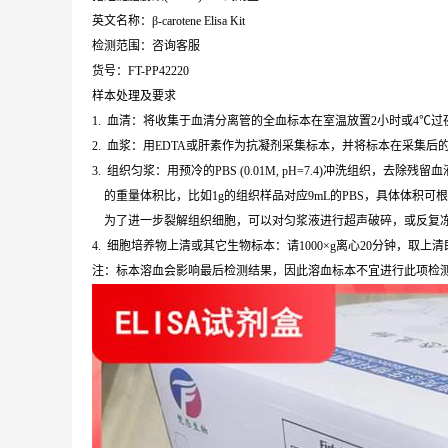
英文名称：β-carotene Elisa Kit
检测范围：咨询客服
货号：FT-PP42220
样本处理及要求
1. 血清：将收集于血清分离管的全血标本在室温放置2小时或4℃过夜，
2. 血浆：用EDTA或肝素作为抗凝剂采集标本，并将标本在采集后的3
3. 组织匀浆：用预冷的PBS (0.01M, pH=7.4)冲洗组织
的重量体积比，比如1g的组织样品对应9mL的PBS，具体体积可
为了进一步裂解组织细胞，可以对匀浆液进行超声破碎，或反复冻融。
4. 细胞培养物上清或其它生物标本：请1000×g离心20分钟，取上
注：标本溶血会影响最后检测结果，因此溶血标本不宜进行此项检