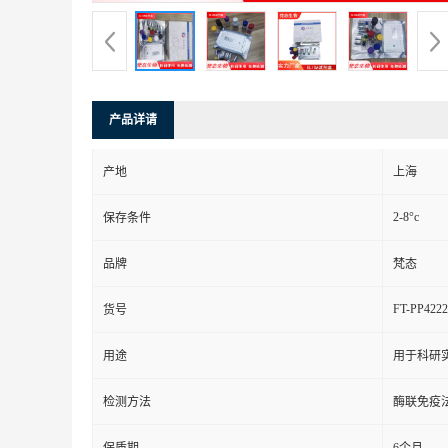
产品详请
产地
上海
2-8°c
保存条件
品牌
梵态
FT-PP4222
货号
用途
用于科研
检测方法
酶联免疫