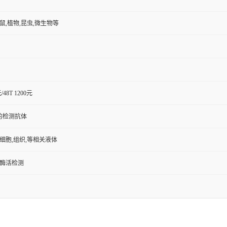
小鼠,植物,昆虫,微生物等
元/48T 1200元
的检测抗体
,细胞,组织,等相关液体
/酶活检测