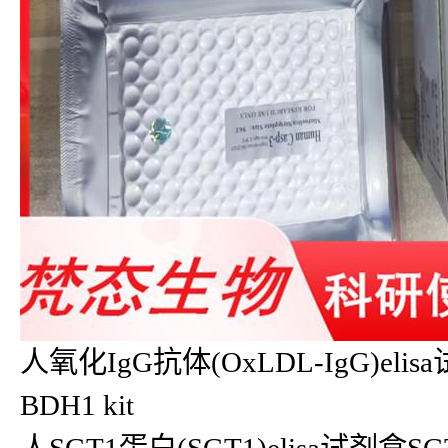
人氧化IgG抗体(OxLDL-IgG)elis
BDH1 kit