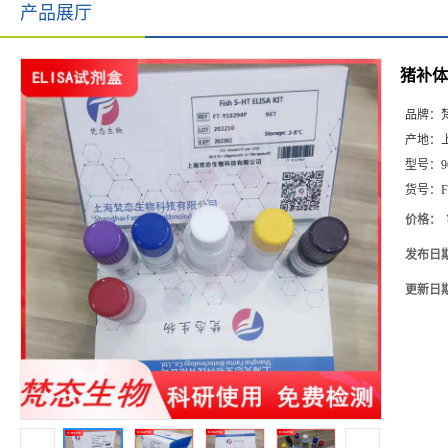
产品展厅
猪补体3
品牌：
产地：
型号：
9
货号：
F
价格：
发布日
更新日