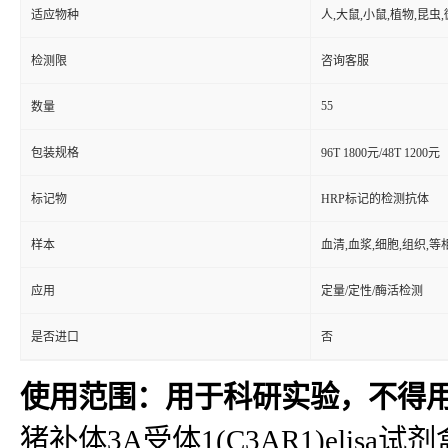
适应物种
人,大鼠,小鼠,植物,昆虫
检测限
咨询客服
55
数量
包装规格
96T 1800元/48T 1200元
标记物
HRP标记的检测抗体
样本
血清,血浆,细胞,组织,
应用
定量/定性/酶活检测
是否进口
否
使用范围：用于科研实验，不得
猪补体3A受体1(C3AR1)elisa试剂