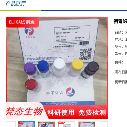
产品展厅
猪胃泌素
品牌：
产地：
型号：
9
货号：
F
价格：
发布日
更新日