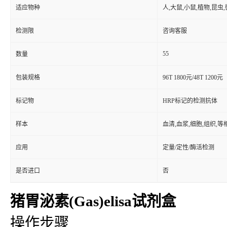
适应物种
人,大鼠,小鼠,植物,昆虫
检测限
咨询客服
55
数量
包装规格
96T 1800元/48T 1200元
标记物
HRP标记的检测抗体
样本
血清,血浆,细胞,组织,
应用
定量/定性/酶活检测
是否进口
否
猪胃泌素(Gas)elisa试剂盒
操作步骤