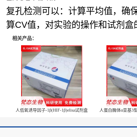
复孔检测可以：计算平均值，确
算CV值，对实验的操作和试剂盒
相关产品：
人低氧诱导因子-1β(HIF-1β)elisa试剂盒
人蛋白酶体α亚基3型(P