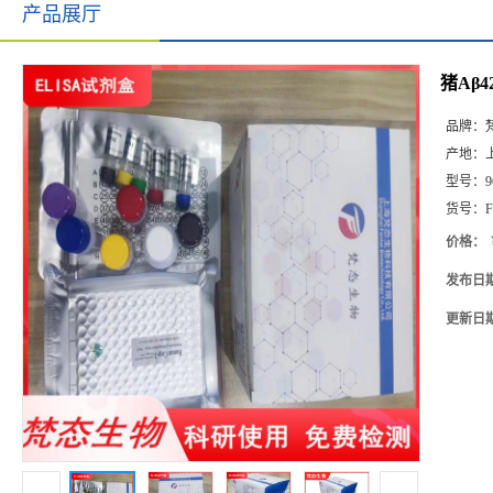
产品展厅
猪Aβ42
品牌：
产地：
型号：
9
货号：
F
价格：
发布日
更新日