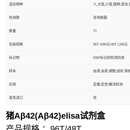
适应物种
人,大鼠,小鼠,植物,昆虫
检测限
咨询客服
55
数量
包装规格
96T 1800元/48T 1200元
标记物
HRP标记的检测抗体
样本
血清,血浆,细胞,组织,
应用
定量/定性/酶活检测
是否进口
否
猪Aβ42(Aβ42)elisa试剂盒
产品规格 ：96T/48T