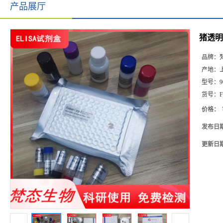
产品展厅
猪透明质
品牌：
产地：
型号：
9
货号：
F
价格：
发布日
更新日