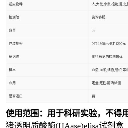
适应物种
人,大鼠,小鼠,植物,昆虫
检测限
咨询客服
55
数量
包装规格
96T 1800元/48T 1200元
标记物
HRP标记的检测抗体
样本
血清,血浆,细胞,组织,
应用
定量/定性/酶活检测
是否进口
否
使用范围：用于科研实验，不得
猪透明质酸酶(HAase)elisa试剂盒