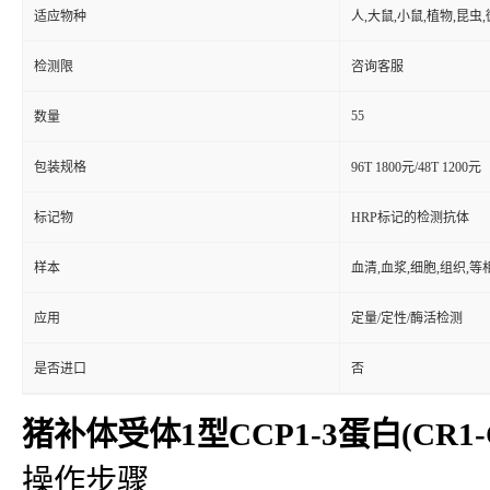
适应物种
人,大鼠,小鼠,植物,昆虫
检测限
咨询客服
55
数量
包装规格
96T 1800元/48T 1200元
标记物
HRP标记的检测抗体
样本
血清,血浆,细胞,组织,
应用
定量/定性/酶活检测
是否进口
否
猪补体受体1型CCP1-3蛋白(CR1-CC
操作步骤