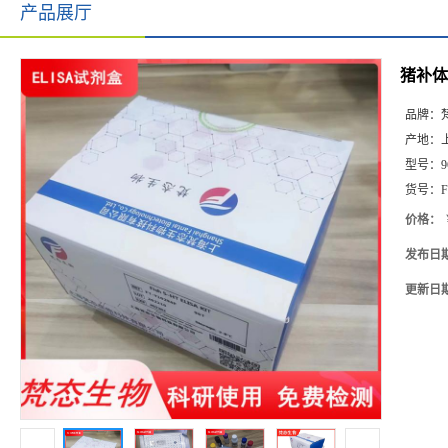
产品展厅
猪补体受
品牌：
产地：
型号：
9
货号：
F
价格：
发布日
更新日