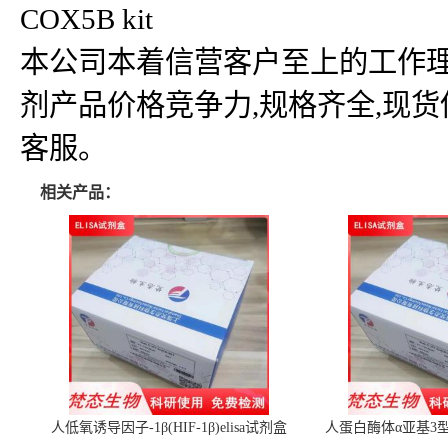
COX5B kit
本公司本着信营客户至上的工作理
剂产品价格竞争力,规格齐全,现
客服。
相关产品：
人低氧诱导因子-1β(HIF-1β)elisa试剂盒
人蛋白酶体α亚基3型(P