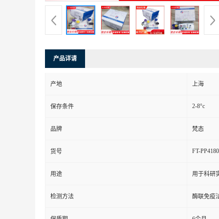
产品详请
产地
上海
2-8°c
保存条件
品牌
梵态
FT-PP4180
货号
用途
用于科研
检测方法
酶联免疫