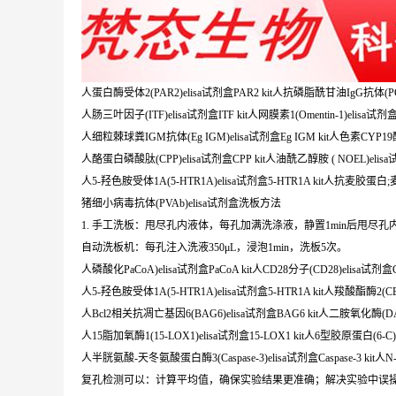
人蛋白酶受体2(PAR2)elisa试剂盒PAR2 kit人抗磷脂酰甘油IgG抗体(PG-Ig
人肠三叶因子(ITF)elisa试剂盒ITF kit人网膜素1(Omentin-1)elisa试剂盒Om
人细粒棘球粪IGM抗体(Eg IGM)elisa试剂盒Eg IGM kit人色素CYP19酶(C
人酪蛋白磷酸肽(CPP)elisa试剂盒CPP kit人油酰乙醇胺 ( NOEL)elisa试
人5-羟色胺受体1A(5-HTR1A)elisa试剂盒5-HTR1A kit人抗麦胶蛋白;
猪细小病毒抗体(PVAb)elisa试剂盒洗板方法
1. 手工洗板：甩尽孔内液体，每孔加满洗涤液，静置1min后甩尽
自动洗板机：每孔注入洗液350μL，浸泡1min，洗板5次。
人磷酸化PaCoA)elisa试剂盒PaCoA kit人CD28分子(CD28)elisa试剂盒CD
人5-羟色胺受体1A(5-HTR1A)elisa试剂盒5-HTR1A kit人羧酸酯酶2(CES2
人Bcl2相关抗凋亡基因6(BAG6)elisa试剂盒BAG6 kit人二胺氧化酶(DAO
人15脂加氧酶1(15-LOX1)elisa试剂盒15-LOX1 kit人6型胶原蛋白(6-C)e
人半胱氨酸-天冬氨酸蛋白酶3(Caspase-3)elisa试剂盒Caspase-3 kit人N-
复孔检测可以：计算平均值，确保实验结果更准确；解决实验中误