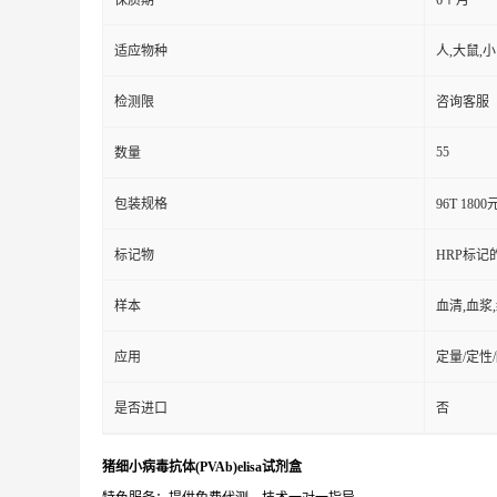
保质期
6个月
适应物种
人,大鼠,
检测限
咨询客服
55
数量
包装规格
96T 1800
标记物
HRP标记
样本
血清,血浆
应用
定量/定性
是否进口
否
猪细小病毒抗体(PVAb)elisa试剂盒