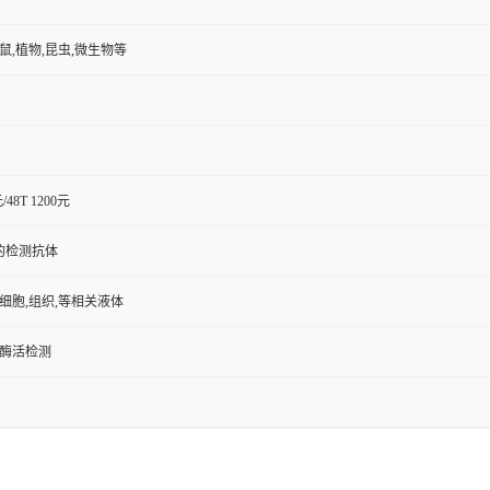
小鼠,植物,昆虫,微生物等
元/48T 1200元
的检测抗体
,细胞,组织,等相关液体
/酶活检测