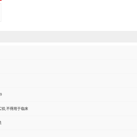
9
实验,不得用于临床
法