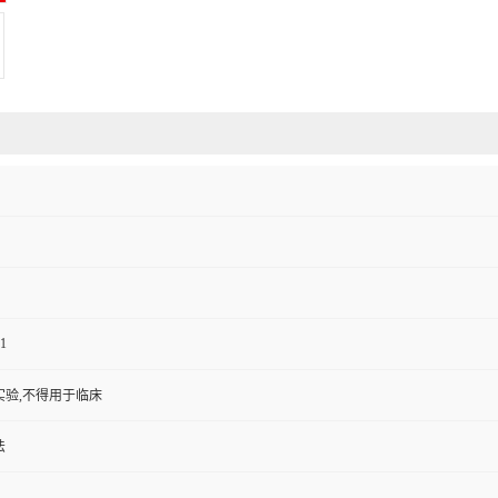
1
实验,不得用于临床
法