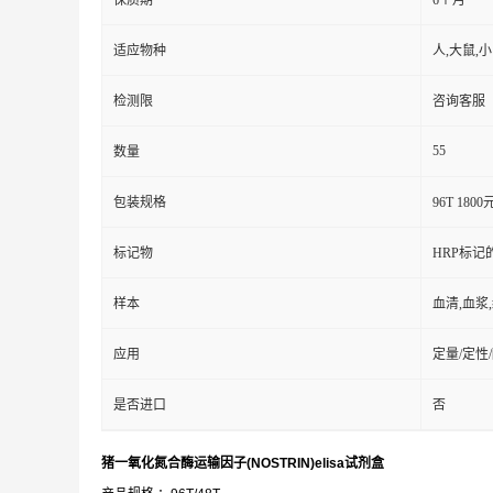
保质期
6个月
适应物种
人,大鼠,
检测限
咨询客服
55
数量
包装规格
96T 1800
标记物
HRP标记
样本
血清,血浆
应用
定量/定性
是否进口
否
猪一氧化氮合酶运输因子(NOSTRIN)elisa试剂盒