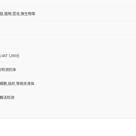
小鼠,植物,昆虫,微生物等
元/48T 1200元
的检测抗体
,细胞,组织,等相关液体
/酶活检测