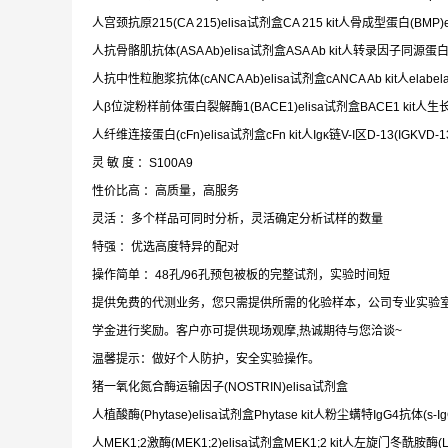
人宫颈抗原215(CA 215)elisa试剂盒CA 215 kit人骨成型蛋白(BMP)e
人抗骨骼肌抗体(ASA Ab)elisa试剂盒ASA Ab kit人转录因子同源蛋白Nkx2
人抗中性粒胞浆抗体(cANCA Ab)elisa试剂盒cANCA Ab kit人elabela(
人β位淀粉样前体蛋白裂解酶1(BACE1)elisa试剂盒BACE1 kit人生长抑素
人纤维连接蛋白(cFn)elisa试剂盒cFn kit人Igκ链V-I区D-13(IGKVD-13)
灵 敏 度 ：S100A9
性价比高 ：高质量，高服务
灵活 ：多个样品可同时分析，灵活确定分析试样的数量
特强 ：优选高度特异的配对
操作简单 ：48孔/96孔预包被板的完整试剂，实验时间短
提供免费的代测业务，您只需提供所需的化验样本，公司专业实验
学金进行奖励。客户亦可提供现场观摩,热诚期待与您洽谈~
温馨提示：做好个人防护，安全实验操作。
猪一氧化氮合酶运输因子(NOSTRIN)elisa试剂盒
人植酸酶(Phytase)elisa试剂盒Phytase kit人粉尘螨特IgG4抗体(s-IgG4 
人MEK1;2激酶(MEK1;2)elisa试剂盒MEK1;2 kit人左旋门冬酰胺酶(LA