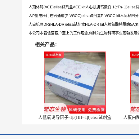
人顶体酶(ACE)elisa试剂盒ACE kit人心肌肌钙蛋白 1(cTn- 1)elisa试
人P型电压门控钙通道(P-VGCC)elisa试剂盒P-VGCC kit人间粘附分子(I
人白抗原DR(HLA-DR)elisa试剂盒HLA-DR kit人赖氨酸特脱酶5A(KDM
本公司本着信营客户至上的工作理念,竭诚为生物科研事业蓬勃发展
相关产品：
人低氧诱导因子-1β(HIF-1β)elisa试剂盒
人蛋白酶体