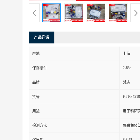
产品详请
产地
上海
2-8°c
保存条件
品牌
梵态
FT-PP4210
货号
用途
用于科研
检测方法
酶联免疫