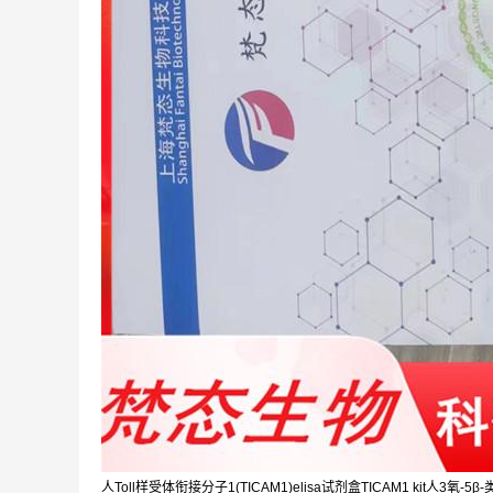
人Toll样受体衔接分子1(TICAM1)elisa试剂盒TICAM1 kit人3氧-5β-