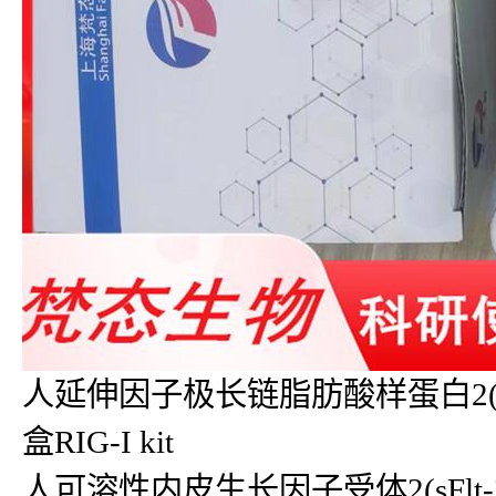
人延伸因子极长链脂肪酸样蛋白2(ELOVL2
盒RIG-I kit
人可溶性内皮生长因子受体2(sFlt-2)eli