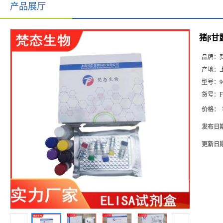
产品展厅
猪β甘露
品牌：
产地：
型号：
9
货号：
F
价格：
发布日
更新日