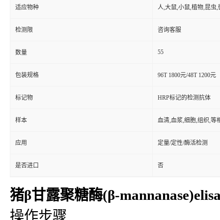
适应物种
人,大鼠,小鼠,植物,昆虫
检测限
咨询客服
55
数量
包装规格
96T 1800元/48T 1200元
标记物
HRP标记的检测抗体
样本
血清,血浆,细胞,组织,
应用
定量/定性/酶活检测
是否进口
否
猪β甘露聚糖酶(β-mannanase)eli
操作步骤