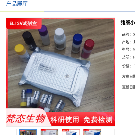
产品展厅
猪细小病
品牌：
产地：
型号：
9
货号：
F
价格：
发布日
更新日