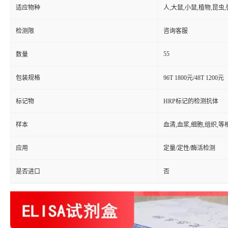
适应物种
人,大鼠,小鼠,植物,昆虫
检测限
咨询客服
55
数量
包装规格
96T 1800元/48T 1200元
标记物
HRP标记的检测抗体
样本
血清,血浆,细胞,组织,
应用
定量/定性/酶活检测
是否进口
否