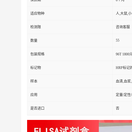
保质期
6个月
适应物种
人,大鼠,
检测限
咨询客服
55
数量
包装规格
96T 1800
标记物
HRP标记
样本
血清,血浆
应用
定量/定性
是否进口
否