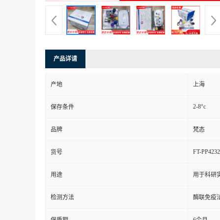
产品详请
产地
上海
2-8°c
保存条件
品牌
梵态
FT-PP4232
货号
用途
用于科研
检测方法
酶联免疫