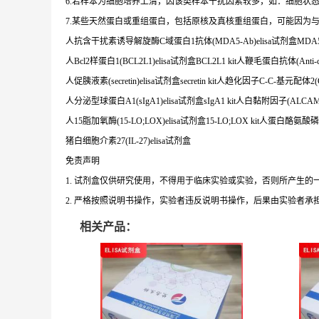
6.若样本为细胞培养上清，因该类样本干扰因素较多，如：细胞状
7.某些天然蛋白或重组蛋白，包括原核及真核重组蛋白，可能因为
人抗含干扰素诱导解旋酶C域蛋白1抗体(MDA5-Ab)elisa试剂盒MDA5-Ab kit人7α-胆
人Bcl2样蛋白1(BCL2L1)elisa试剂盒BCL2L1 kit人鞭毛蛋白抗体(Anti-cBir 1 
人促胰液素(secretin)elisa试剂盒secretin kit人趋化因子C-C-基元配体2(C
人分泌型球蛋白A1(sIgA1)elisa试剂盒sIgA1 kit人白黏附因子(ALCAM)
人15脂加氧酶(15-LO;LOX)elisa试剂盒15-LO;LOX kit人蛋白酪氨酸磷酸酶(
猪白细胞介素27(IL-27)elisa试剂盒
免责声明
1. 试剂盒仅供研究使用，不得用于临床实验或实验，否则所产生
2. 严格按照说明书操作，实验者违反说明书操作，后果由实验者承
相关产品：