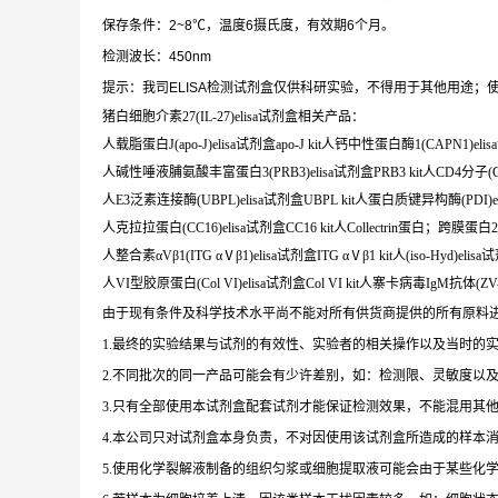
保存条件：2~8℃，温度6摄氏度，有效期6个月。
检测波长：450nm
提示：我司ELISA检测试剂盒仅供科研实验，不得用于其他用途；使
猪白细胞介素27(IL-27)elisa试剂盒相关产品：
人载脂蛋白J(apo-J)elisa试剂盒apo-J kit人钙中性蛋白酶1(CAPN1)elis
人碱性唾液脯氨酸丰富蛋白3(PRB3)elisa试剂盒PRB3 kit人CD4分子(CD4
人E3泛素连接酶(UBPL)elisa试剂盒UBPL kit人蛋白质键异构酶(PDI)eli
人克拉拉蛋白(CC16)elisa试剂盒CC16 kit人Collectrin蛋白；跨膜蛋白27
人整合素αVβ1(ITG αⅤβ1)elisa试剂盒ITG αⅤβ1 kit人(iso-Hyd)elisa试剂
人VI型胶原蛋白(Col VI)elisa试剂盒Col VI kit人寨卡病毒IgM抗体(ZV-Ig
由于现有条件及科学技术水平尚不能对所有供货商提供的所有原料
1.最终的实验结果与试剂的有效性、实验者的相关操作以及当时的
2.不同批次的同一产品可能会有少许差别，如：检测限、灵敏度以
3.只有全部使用本试剂盒配套试剂才能保证检测效果，不能混用其
4.本公司只对试剂盒本身负责，不对因使用该试剂盒所造成的样本
5.使用化学裂解液制备的组织匀浆或细胞提取液可能会由于某些化学