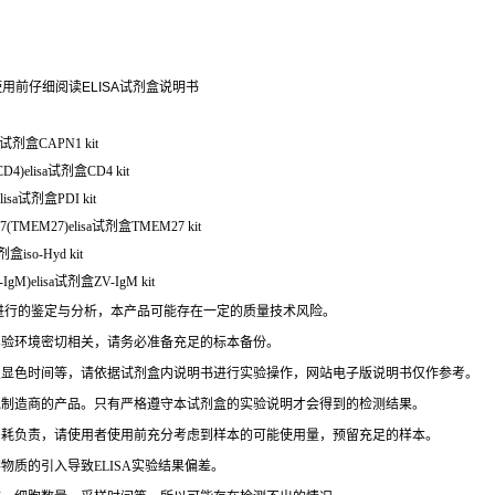
用前仔细阅读ELISA试剂盒说明书
a试剂盒CAPN1 kit
)elisa试剂盒CD4 kit
sa试剂盒PDI kit
(TMEM27)elisa试剂盒TMEM27 kit
盒iso-Hyd kit
M)elisa试剂盒ZV-IgM kit
进行的鉴定与分析，本产品可能存在一定的质量技术风险。
实验环境密切相关，请务必准备充足的标本备份。
及显色时间等，请依据试剂盒内说明书进行实验操作，网站电子版说明书仅作参考。
他制造商的产品。只有严格遵守本试剂盒的实验说明才会得到的检测结果。
消耗负责，请使用者使用前充分考虑到样本的可能使用量，预留充足的样本。
物质的引入导致ELISA实验结果偏差。