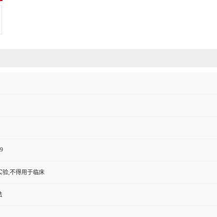
9
实验,不得用于临床
法