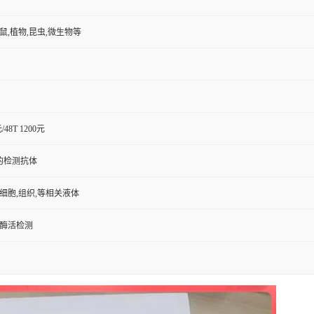
小鼠,植物,昆虫,微生物等
元/48T 1200元
的检测抗体
,细胞,组织,等相关液体
/酶活检测