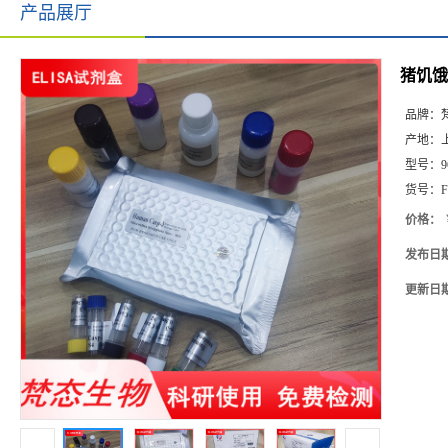
产品展厅
猪饥饿素
品牌：
产地：
型号：
9
货号：
F
价格：
发布日
更新日