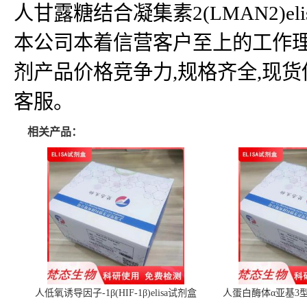
人甘露糖结合凝集素2(LMAN2)elisa试
本公司本着信营客户至上的工作理
剂产品价格竞争力,规格齐全,现
客服。
相关产品：
人低氧诱导因子-1β(HIF-1β)elisa试剂盒
人蛋白酶体α亚基3型(P