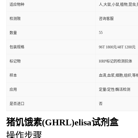
适应物种
人,大鼠,小鼠,植物,昆虫
检测限
咨询客服
55
数量
包装规格
96T 1800元/48T 1200元
标记物
HRP标记的检测抗体
样本
血清,血浆,细胞,组织,
应用
定量/定性/酶活检测
是否进口
否
猪饥饿素(GHRL)elisa试剂盒
操作步骤