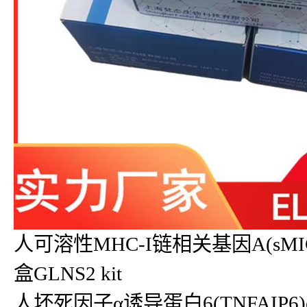
人可溶性MHC-I链相关基因A(sMICA)
盒GLNS2 kit
人坏死因子α诱导蛋白6(TNFAIP6)eli