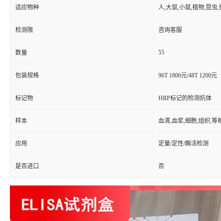
适应物种
人,大鼠,小鼠,植物,昆虫
检测限
咨询客服
55
数量
包装规格
96T 1800元/48T 1200元
标记物
HRP标记的检测抗体
样本
血清,血浆,细胞,组织,
应用
定量/定性/酶活检测
是否进口
否