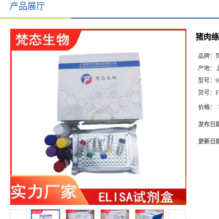
产品展厅
猪肉绦虫
品牌：
产地：
型号：
9
货号：
F
价格：
发布日
更新日