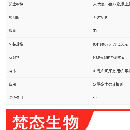
适应物种
人,大鼠,小鼠,植物,昆虫
检测限
咨询客服
55
数量
包装规格
96T 1800元/48T 1200元
标记物
HRP标记的检测抗体
样本
血清,血浆,细胞,组织,
应用
定量/定性/酶活检测
是否进口
否