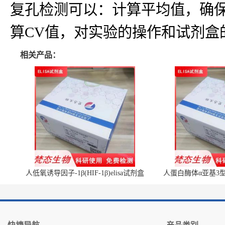
复孔检测可以：计算平均值，确
算CV值，对实验的操作和试剂盒
相关产品：
人低氧诱导因子-1β(HIF-1β)elisa试剂盒
人蛋白酶体α亚基3型(P