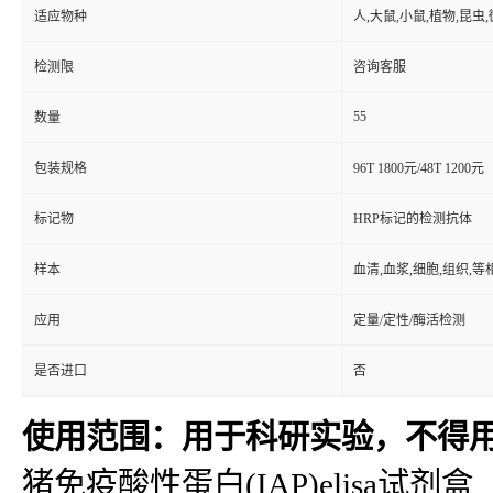
适应物种
人,大鼠,小鼠,植物,昆虫
检测限
咨询客服
55
数量
包装规格
96T 1800元/48T 1200元
标记物
HRP标记的检测抗体
样本
血清,血浆,细胞,组织,
应用
定量/定性/酶活检测
是否进口
否
使用范围：用于科研实验，不得
猪免疫酸性蛋白(IAP)elisa试剂盒