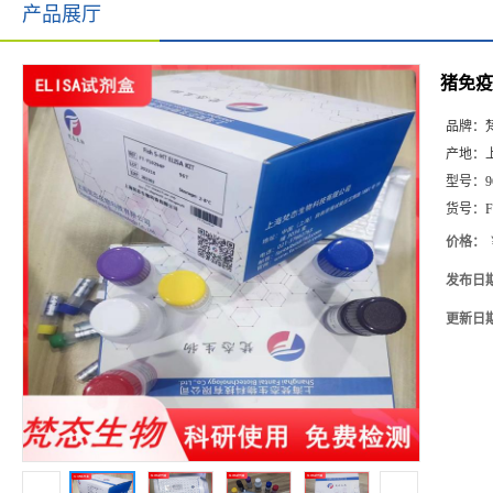
产品展厅
猪免疫抑
品牌：
产地：
型号：
9
货号：
F
价格：
发布日
更新日