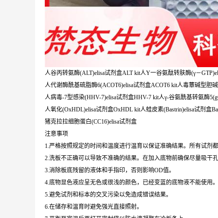
人谷丙转氨酶(ALT)elisa试剂盒ALT kit人Y一谷氨酞转肤酶(γ－GTP)eli
人代谢酶酰基硫脂酶6(ACOT6)elisa试剂盒ACOT6 kit人毒蕈碱型胆碱受体
人病毒-7型感染(HHV-7)elisa试剂盒HHV-7 kit人γ-谷氨酰基转氨酶5(gGT5
人氧化(OxHDL)elisa试剂盒OxHDL kit人蛙皮素(Bastrin)elisa试剂盒Bastr
猪克拉拉细胞蛋白(CC16)elisa试剂盒
注意事项
1.严格按照规定的时间和温度进行温育以保证准确结果。所有试剂都
2.洗板不正确可以导致不准确的结果。在加入底物前确保尽量吸干
3.消除板底残留的液体和手指印，否则影响OD值。
4.底物显色液应呈无色或很浅的颜色，已经变蓝的底物液不能使用
5.避免试剂和标本的交叉污染以免造成错误结果。
6.在储存和温育时避免强光直接照射。