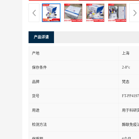
产品详请
产地
上海
2-8°c
保存条件
品牌
梵态
FT-PP4197
货号
用途
用于科研
检测方法
酶联免疫