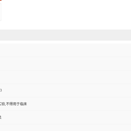
3
实验,不得用于临床
法