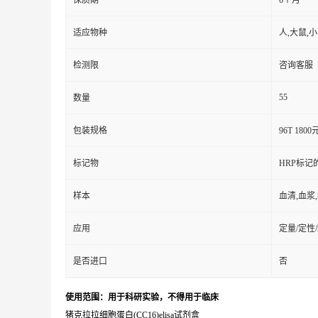
保质期
6个月
适应物种
人,大鼠,
检测限
咨询客服
55
数量
包装规格
96T 1800
标记物
HRP标记
样本
血清,血浆
应用
定量/定性
是否进口
否
使用范围：用于科研实验，不得用于临床
猪克拉拉细胞蛋白(CC16)elisa试剂盒