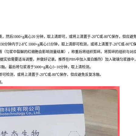
然后1000×g离心20 分钟，取上清即可，或将上清置于-20℃或-80℃保存，但应
0分钟内于2-8℃ 1000×g离心15分钟，取上清即可检测，或将上清置于-20℃或-8
，去除残留血液（匀浆中裂解的红细胞会影响测量结果），称重后将组织剪碎。将剪碎的组织与对应
根据实验需要适当调整，并做好记录。推荐在PBS中加入蛋白酶剂）加入玻璃匀浆器中
最后将匀浆液于5000×g离心5~10分钟，取上清检测。
清即可检测，或将上清置于-20℃或-80℃保存，但应避免反复冻融。
测。