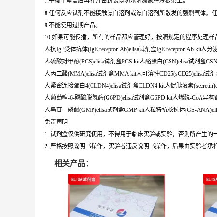
7.平衡至室温后再打开密封袋以防水滴凝聚在冷板条上。
8.任何反应试剂不能接触漂白溶剂或漂白溶剂所散发的强烈气体。
9.不能使用过期产品。
10.如果可能传播，所有的样品都应管理好，按照规定的程序处理样
人抗IgE受体抗体(IgE receptor-Ab)elisa试剂盒IgE receptor-Ab kit
人硫酸对甲酚(PCS)elisa试剂盒PCS kit人酪蛋白(CSN)elisa试剂盒CSN 
人丙二酸(MMA)elisa试剂盒MMA kit人可溶性CD25(sCD25)elisa试剂盒s
人紧密连接蛋白4(CLDN4)elisa试剂盒CLDN4 kit人促胰液素(secretin)elis
人葡萄糖-6-磷酸脱氢酶(G6PD)elisa试剂盒G6PD kit人烯酰-CoA异构酶(A
人鸟苷一磷酸(GMP)elisa试剂盒GMP kit人粒特抗核抗体(GS-ANA)elis
免责声明
1. 试剂盒仅供研究使用，不得用于临床实验或实验，否则所产生
2. 严格按照说明书操作，实验者违反说明书操作，后果由实验者承
相关产品：