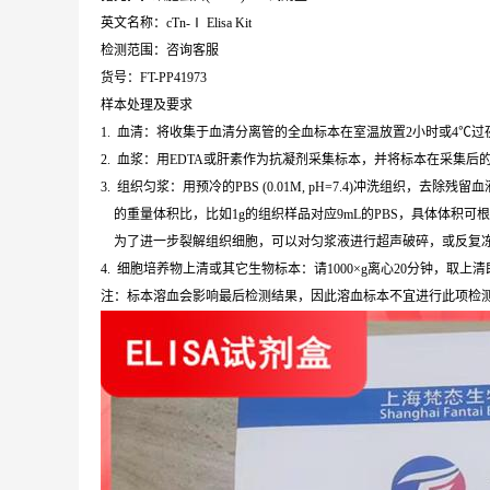
英文名称：cTn-Ⅰ Elisa Kit
检测范围：咨询客服
货号：FT-PP41973
样本处理及要求
1. 血清：将收集于血清分离管的全血标本在室温放置2小时或4℃过夜，
2. 血浆：用EDTA或肝素作为抗凝剂采集标本，并将标本在采集后的3
3. 组织匀浆：用预冷的PBS (0.01M, pH=7.4)冲洗组织
的重量体积比，比如1g的组织样品对应9mL的PBS，具体体积可
为了进一步裂解组织细胞，可以对匀浆液进行超声破碎，或反复冻融。
4. 细胞培养物上清或其它生物标本：请1000×g离心20分钟，取上
注：标本溶血会影响最后检测结果，因此溶血标本不宜进行此项检