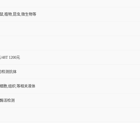
小鼠,植物,昆虫,微生物等
元/48T 1200元
的检测抗体
,细胞,组织,等相关液体
/酶活检测