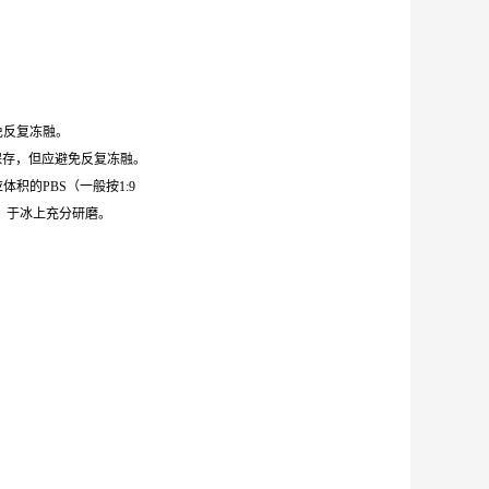
避免反复冻融。
0℃保存，但应避免反复冻融。
体积的PBS（一般按1:9
，于冰上充分研磨。