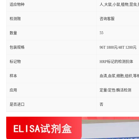
适应物种
人,大鼠,小鼠,植物,昆虫
检测限
咨询客服
55
数量
包装规格
96T 1800元/48T 1200元
标记物
HRP标记的检测抗体
样本
血清,血浆,细胞,组织,
应用
定量/定性/酶活检测
是否进口
否