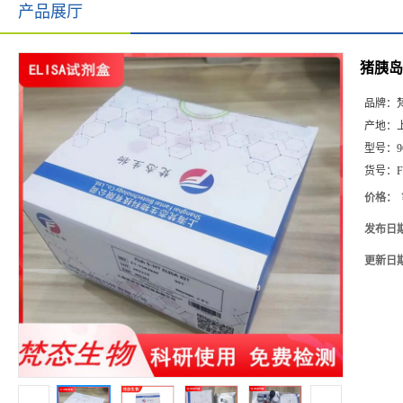
产品展厅
猪胰岛素
品牌：
产地：
型号：
9
货号：
F
价格：
发布日
更新日