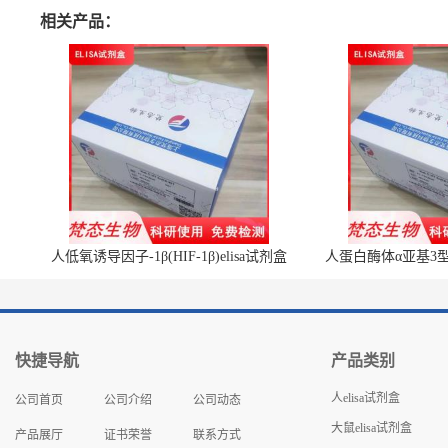
相关产品：
人低氧诱导因子-1β(HIF-1β)elisa试剂盒
人蛋白酶体α亚基3型(P
快捷导航
产品类别
人elisa试剂盒
公司首页
公司介绍
公司动态
大鼠elisa试剂盒
产品展厅
证书荣誉
联系方式