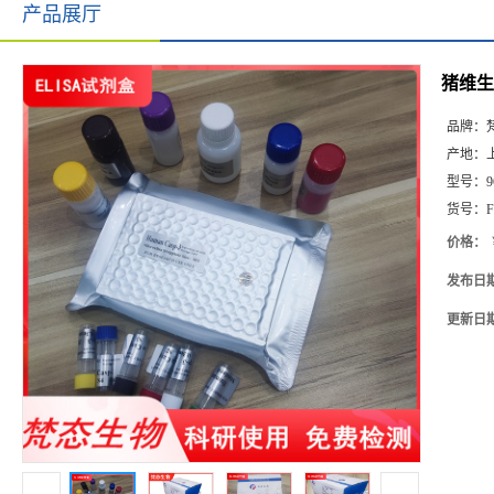
产品展厅
猪维生素
品牌：
产地：
型号：
9
货号：
F
价格：
发布日
更新日