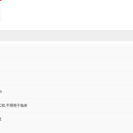
0
实验,不得用于临床
法