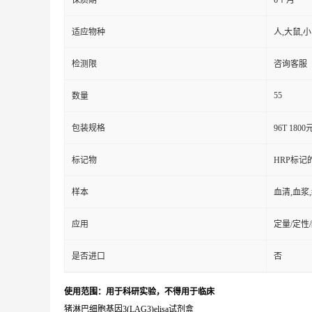
保质期
6个月
适应物种
人,大鼠,
检测限
咨询客服
55
数量
包装规格
96T 1800
标记物
HRP标记
样本
血清,血浆
应用
定量/定性
是否进口
否
使用范围：用于科研实验，不得用于临床
猪淋巴细胞基因3(LAG3)elisa试剂盒