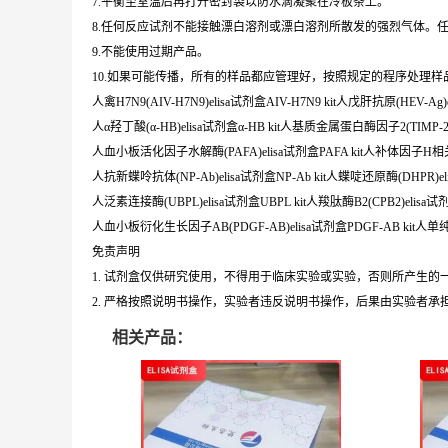
7.平衡至室温后再打开密封袋以防水滴凝聚在冷板条上。
8.任何反应试剂不能接触漂白溶剂或漂白溶剂所散发的强烈气体。
9.不能使用过期产品。
10.如果可能传播，所有的样品都应管理好，按照规定的程序处理样
人禽H7N9(AIV-H7N9)elisa试剂盒AIV-H7N9 kit人戊肝抗原(HEV-Ag)e
人α羟丁酸(α-HB)elisa试剂盒α-HB kit人基质金属蛋白酶因子2(TIMP-2)el
人血小板活化因子水解酶(PAFA)elisa试剂盒PAFA kit人补体因子H相关蛋白5
人抗新蝶呤抗体(NP-Ab)elisa试剂盒NP-Ab kit人蝶啶还原酶(DHPR)eli
人泛素连接酶(UBPL)elisa试剂盒UBPL kit人羧肽酶B2(CPB2)elisa试剂盒
人血小板衍化生长因子AB(PDGF-AB)elisa试剂盒PDGF-AB kit人单纯病毒6
免责声明
1. 试剂盒仅供研究使用，不得用于临床实验或实验，否则所产生
2. 严格按照说明书操作，实验者违反说明书操作，后果由实验者承
相关产品：