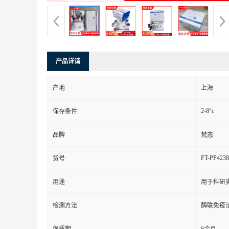
产品详请
产地
上海
2-8°c
保存条件
品牌
梵态
FT-PP4238
货号
用途
用于科研
检测方法
酶联免疫