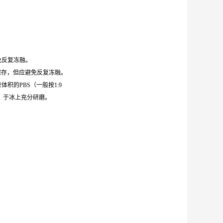
避免反复冻融。
0℃保存，但应避免反复冻融。
体积的PBS（一般按1:9
，于冰上充分研磨。