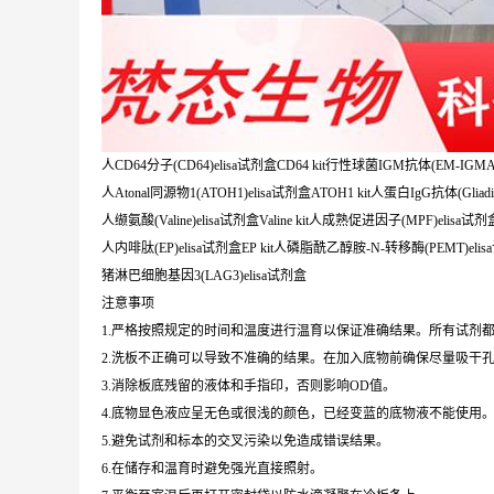
人CD64分子(CD64)elisa试剂盒CD64 kit行性球菌IGM抗体(EM-IGMAb)
人Atonal同源物1(ATOH1)elisa试剂盒ATOH1 kit人蛋白IgG抗体(Gliadin-Ig
人缬氨酸(Valine)elisa试剂盒Valine kit人成熟促进因子(MPF)elisa试剂盒
人内啡肽(EP)elisa试剂盒EP kit人磷脂酰乙醇胺-N-转移酶(PEMT)elisa
猪淋巴细胞基因3(LAG3)elisa试剂盒
注意事项
1.严格按照规定的时间和温度进行温育以保证准确结果。所有试剂都
2.洗板不正确可以导致不准确的结果。在加入底物前确保尽量吸干
3.消除板底残留的液体和手指印，否则影响OD值。
4.底物显色液应呈无色或很浅的颜色，已经变蓝的底物液不能使用
5.避免试剂和标本的交叉污染以免造成错误结果。
6.在储存和温育时避免强光直接照射。