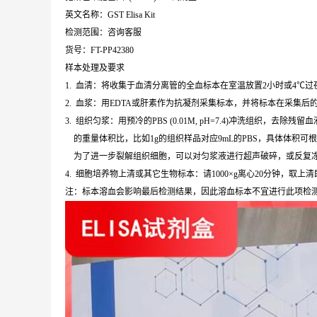
英文名称：GST Elisa Kit
检测范围：咨询客服
货号：FT-PP42380
样本处理及要求
1. 血清：将收集于血清分离管的全血标本在室温放置2小时或4℃过夜，
2. 血浆：用EDTA或肝素作为抗凝剂采集标本，并将标本在采集后的3
3. 组织匀浆：用预冷的PBS (0.01M, pH=7.4)冲洗组织
的重量体积比，比如1g的组织样品对应9mL的PBS，具体体积可
为了进一步裂解组织细胞，可以对匀浆液进行超声破碎，或反复冻融。
4. 细胞培养物上清或其它生物标本：请1000×g离心20分钟，取上
注：标本溶血会影响最后检测结果，因此溶血标本不宜进行此项检