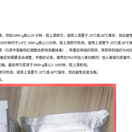
然后1000×g离心20 分钟，取上清即可，或将上清置于-20℃或-80℃保存，但应
0分钟内于2-8℃ 1000×g离心15分钟，取上清即可检测，或将上清置于-20℃或-8
，去除残留血液（匀浆中裂解的红细胞会影响测量结果），称重后将组织剪碎。将剪碎的组织与对应
根据实验需要适当调整，并做好记录。推荐在PBS中加入蛋白酶剂）加入玻璃匀浆器中
最后将匀浆液于5000×g离心5~10分钟，取上清检测。
清即可检测，或将上清置于-20℃或-80℃保存，但应避免反复冻融。
测。