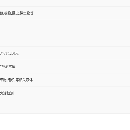
小鼠,植物,昆虫,微生物等
元/48T 1200元
的检测抗体
,细胞,组织,等相关液体
/酶活检测