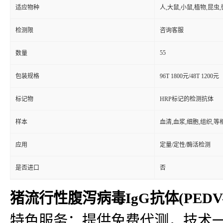
适应物种
人,大鼠,小鼠,植物,昆虫
检测限
咨询客服
55
数量
包装规格
96T 1800元/48T 1200元
标记物
HRP标记的检测抗体
样本
血清,血浆,细胞,组织,
应用
定量/定性/酶活检测
是否进口
否
猪流行性腹泻病毒IgG抗体(PEDV-I
特色服务：提供免费代测，技术