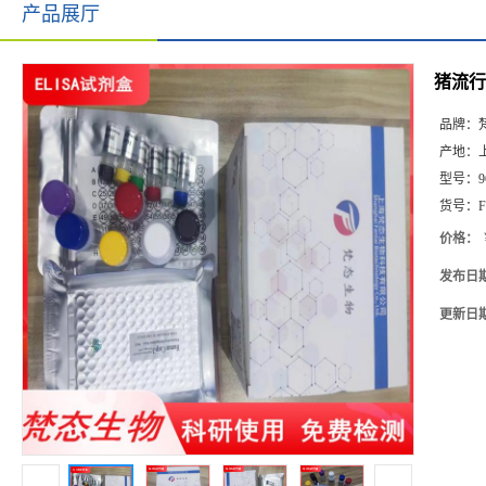
产品展厅
猪流行性
品牌：
产地：
型号：
9
货号：
F
价格：
发布日
更新日