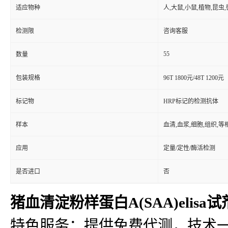
适应物种
人,大鼠,小鼠,植物,昆虫
检测限
咨询客服
55
数量
包装规格
96T 1800元/48T 1200元
标记物
HRP标记的检测抗体
样本
血清,血浆,细胞,组织,
应用
定量/定性/酶活检测
是否进口
否
猪血清淀粉样蛋白A(SAA)elisa
特色服务：提供免费代测，技术