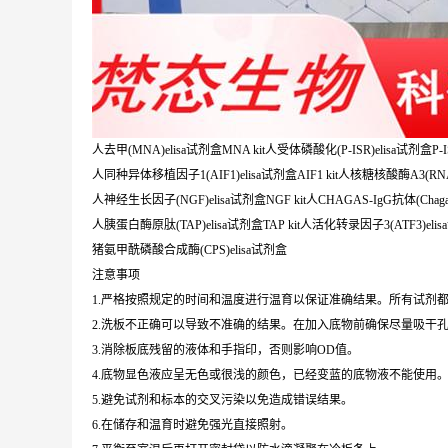
人去甲(MNA)elisa试剂盒MNA kit人受体磷酸化(P-ISR)elisa试剂盒P-ISR
人同种异体移植因子1(AIF1)elisa试剂盒AIF1 kit人核糖核酸酶A3(RNASE
人神经生长因子(NGF)elisa试剂盒NGF kit人CHAGAS-IgG抗体(Chagas-Ig
人胰蛋白酶原肽(TAP)elisa试剂盒TAP kit人活化转录因子3(ATF3)elisa
猪氨甲酰磷酸合成酶(CPS)elisa试剂盒
注意事项
1.严格按照规定的时间和温度进行温育以保证准确结果。所有试剂都
2.洗板不正确可以导致不准确的结果。在加入底物前确保尽量吸干
3.消除板底残留的液体和手指印，否则影响OD值。
4.底物显色液应呈无色或很浅的颜色，已经变蓝的底物液不能使用
5.避免试剂和标本的交叉污染以免造成错误结果。
6.在储存和温育时避免强光直接照射。