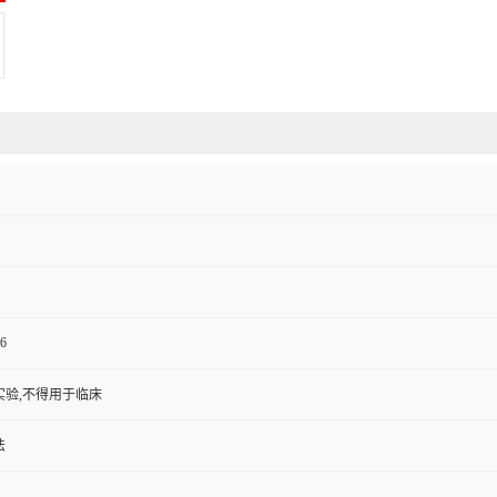
6
实验,不得用于临床
法