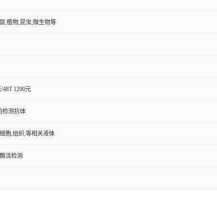
小鼠,植物,昆虫,微生物等
元/48T 1200元
的检测抗体
,细胞,组织,等相关液体
/酶活检测