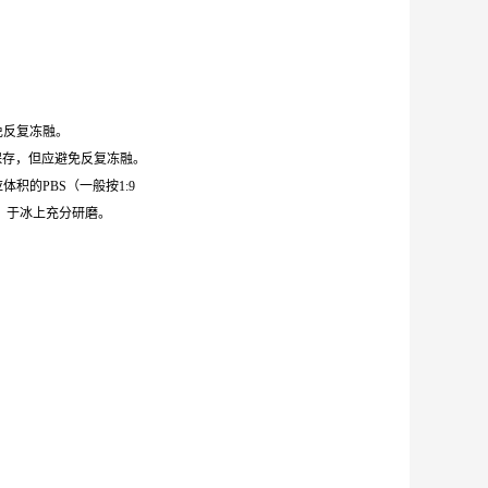
避免反复冻融。
0℃保存，但应避免反复冻融。
体积的PBS（一般按1:9
，于冰上充分研磨。