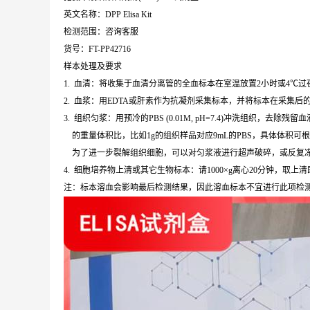
英文名称：DPP Elisa Kit
检测范围：咨询客服
货号：FT-PP42716
样本处理及要求
1. 血清：将收集于血清分离管的全血标本在室温放置2小时或4℃过夜，
2. 血浆：用EDTA或肝素作为抗凝剂采集标本，并将标本在采集后的3
3. 组织匀浆：用预冷的PBS (0.01M, pH=7.4)冲洗组织
的重量体积比，比如1g的组织样品对应9mL的PBS，具体体积可
为了进一步裂解组织细胞，可以对匀浆液进行超声破碎，或反复冻融。
4. 细胞培养物上清或其它生物标本：请1000×g离心20分钟，取上
注：标本溶血会影响最后检测结果，因此溶血标本不宜进行此项检