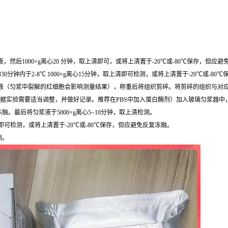
然后1000×g离心20 分钟，取上清即可，或将上清置于-20℃或-80℃保存，但应
0分钟内于2-8℃ 1000×g离心15分钟，取上清即可检测，或将上清置于-20℃或-8
，去除残留血液（匀浆中裂解的红细胞会影响测量结果），称重后将组织剪碎。将剪碎的组织与对应
根据实验需要适当调整，并做好记录。推荐在PBS中加入蛋白酶剂）加入玻璃匀浆器中
最后将匀浆液于5000×g离心5~10分钟，取上清检测。
清即可检测，或将上清置于-20℃或-80℃保存，但应避免反复冻融。
测。