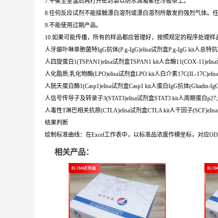
7.平衡至室温后再打开密封袋以防水滴凝聚在冷板条上。
8.任何反应试剂不能接触漂白溶剂或漂白溶剂所散发的强烈气体。
9.不能使用过期产品。
10.如果可能传播，所有的样品都应管理好，按照规定的程序处理样
人牙龈卟啉单胞菌特IgG抗体(P.g-IgG)elisa试剂盒P.g-IgG kit人总特抗原(T
人四旋蛋白1(TSPAN1)elisa试剂盒TSPAN1 kit人合酶11(COX-11)elisa
人化脂质;乳化物酶(LPO)elisa试剂盒LPO kit人白介素17C(IL-17C)elisa
人胱天蛋白酶1(Casp1)elisa试剂盒Casp1 kit人蛋白IgG抗体(Gliadin-IgG)el
人信号传导子及转录子3(STAT3)elisa试剂盒STAT3 kit人周期蛋白p27;Kip1
人毒性T淋巴相关抗原(CTLA)elisa试剂盒CTLA kit人干因子(SCF)elisa
结果判断
绘制标准曲线：在Excel工作表中，以标准品浓度作横坐标，对应
相关产品：