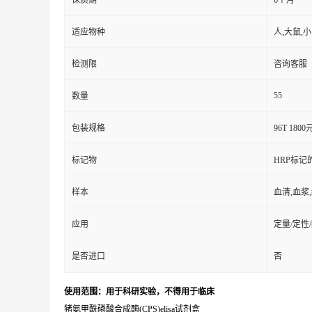
保质期
6个月
适应物种
人,大鼠,
检测限
咨询客服
55
数量
包装规格
96T 1800
标记物
HRP标记
样本
血清,血浆
应用
定量/定性
是否进口
否
使用范围：用于科研实验，不得用于临床
猪氨甲酰磷酸合成酶(CPS)elisa试剂盒