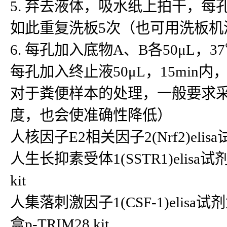
5. 弃去液体，吸水纸上拍干，每
如此重复洗板5次（也可用洗板机
6. 每孔加入底物A、B各50μL，3
每孔加入终止液50μL，15min内
对于粪便样本的处理，一般要求
度，也会使准确性降低）
人核因子E2相关因子2(Nrf2)elisa试
人生长抑素受体1(SSTR1)elisa试剂
kit
人集落刺激因子1(CSF-1)elisa试剂
盒p-TRIM28 kit