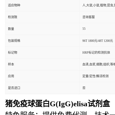
适应物种
人,大鼠,小鼠,植物,昆虫
检测限
咨询客服
55
数量
包装规格
96T 1800元/48T 1200元
标记物
HRP标记的检测抗体
样本
血清,血浆,细胞,组织,
应用
定量/定性/酶活检测
是否进口
否
猪免疫球蛋白G(IgG)elisa试剂盒