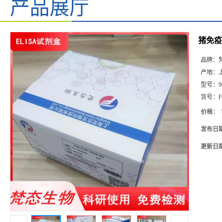
产品展厅
猪免疫球
品牌：
产地：
型号：
9
货号：
F
价格：
发布日
更新日