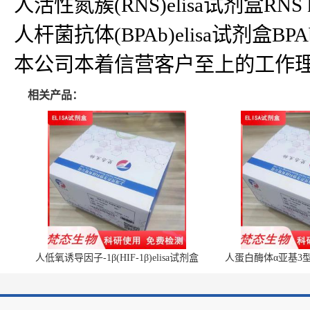
人活性氮簇(RNS)elisa试剂盒RNS k
人杆菌抗体(BPAb)elisa试剂盒BPAb
本公司本着信营客户至上的工作理
相关产品：
人低氧诱导因子-1β(HIF-1β)elisa试剂盒
人蛋白酶体α亚基3型(P