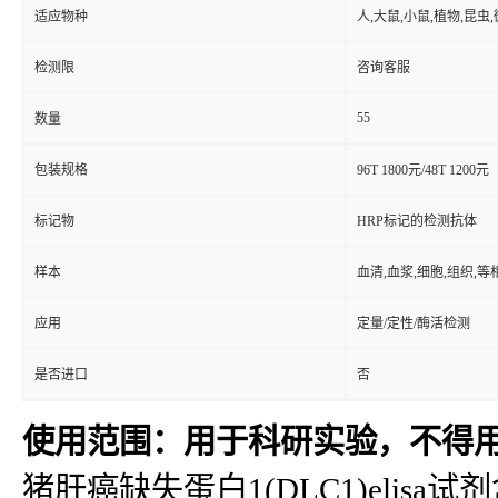
适应物种
人,大鼠,小鼠,植物,昆虫
检测限
咨询客服
55
数量
包装规格
96T 1800元/48T 1200元
标记物
HRP标记的检测抗体
样本
血清,血浆,细胞,组织,
应用
定量/定性/酶活检测
是否进口
否
使用范围：用于科研实验，不得
猪肝癌缺失蛋白1(DLC1)elisa试