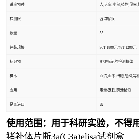
适应物种
人,大鼠,小鼠,植物,昆虫
检测限
咨询客服
55
数量
包装规格
96T 1800元/48T 1200元
标记物
HRP标记的检测抗体
样本
血清,血浆,细胞,组织,
应用
定量/定性/酶活检测
是否进口
否
使用范围：用于科研实验，不得
猪补体片断3a(C3a)elisa试剂盒