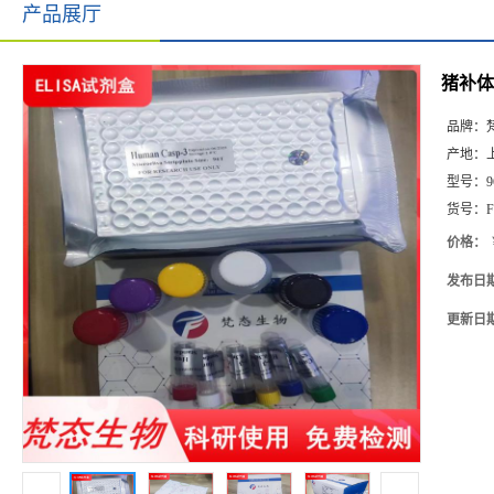
产品展厅
猪补体片
品牌：
产地：
型号：
9
货号：
F
价格：
发布日
更新日