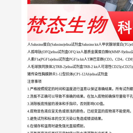
人Salusinα蛋白(Salusinα)elisa试剂盒Salusinα kit人甲状腺球蛋白(TG)el
人孤啡肽(OFQ)elisa试剂盒OFQ kit人基质金属蛋白酶9(MMP-9)elisa试
人素F1a(PGF1a)elisa试剂盒PGF1a kit人T淋巴亚群(CD3，CD4，CD8)
人毛球族同族体2(TRB-2)elisa试剂盒TRB-2 kit人可溶性CD25(sCD25)el
猪传染性胸膜肺炎1-12型抗体(CP1-12Ab)elisa试剂盒
注意事项
1.严格按照规定的时间和温度进行温育以保证准确结果。所有试剂都
2.洗板不正确可以导致不准确的结果。在加入底物前确保尽量吸干
3.消除板底残留的液体和手指印，否则影响OD值。
4.底物显色液应呈无色或很浅的颜色，已经变蓝的底物液不能使用
5.避免试剂和标本的交叉污染以免造成错误结果。
6.在储存和温育时避免强光直接照射。