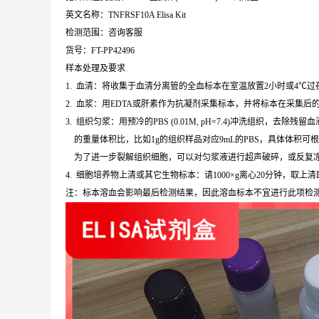
英文名称：TNFRSF10A Elisa Kit
检测范围：咨询客服
货号：FT-PP42496
样本处理及要求
1. 血清：将收集于血清分离管的全血标本在室温放置2小时或4℃过夜，
2. 血浆：用EDTA或肝素作为抗凝剂采集标本，并将标本在采集后的3
3. 组织匀浆：用预冷的PBS (0.01M, pH=7.4)冲洗组织
的重量体积比，比如1g的组织样品对应9mL的PBS，具体体积可
为了进一步裂解组织细胞，可以对匀浆液进行超声破碎，或反复冻融。
4. 细胞培养物上清或其它生物标本：请1000×g离心20分钟，取上
注：标本溶血会影响最后检测结果，因此溶血标本不宜进行此项检