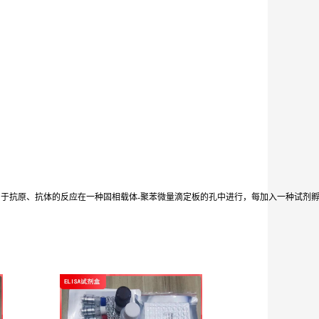
由于抗原、抗体的反应在一种固相载体-聚苯微量滴定板的孔中进行，每加入一种试剂