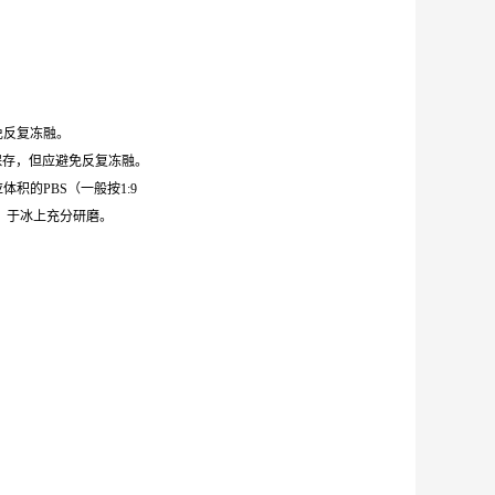
避免反复冻融。
0℃保存，但应避免反复冻融。
体积的PBS（一般按1:9
，于冰上充分研磨。