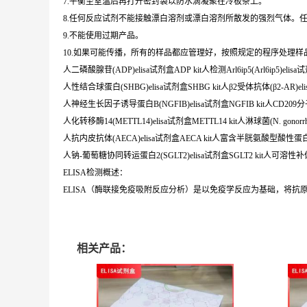
7.平衡至室温后再打开密封袋以防水滴凝聚在冷板条上。
8.任何反应试剂不能接触漂白溶剂或漂白溶剂所散发的强烈气体。
9.不能使用过期产品。
10.如果可能传播，所有的样品都应管理好，按照规定的程序处理样
人二磷酸腺苷(ADP)elisa试剂盒ADP kit人检测Arl6ip5(Arl6ip5)elisa试剂盒
人性结合球蛋白(SHBG)elisa试剂盒SHBG kit人β2受体抗体(β2-AR)elis
人神经生长因子诱导蛋白B(NGFIB)elisa试剂盒NGFIB kit人CD209分子(CD
人化转移酶14(METTL14)elisa试剂盒METTL14 kit人淋球菌(N. gonorrhoeae
人抗内皮抗体(AECA)elisa试剂盒AECA kit人富含半胱氨酸型酸性蛋白(SPA
人钠-葡萄糖协同转运蛋白2(SGLT2)elisa试剂盒SGLT2 kit人可溶性补体产物S
ELISA检测概述：
ELISA（酶联接免疫吸附反应分析）是以免疫学反应为基础，将
相关产品：