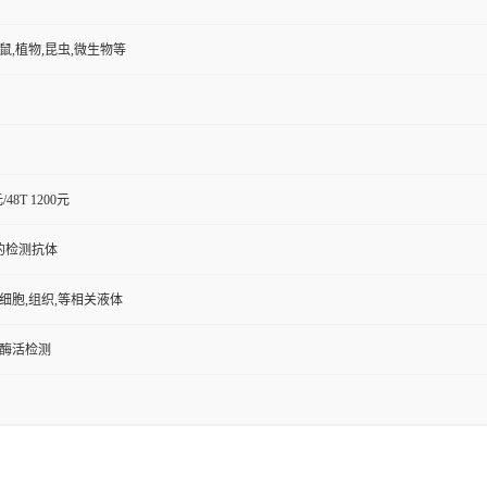
小鼠,植物,昆虫,微生物等
元/48T 1200元
的检测抗体
,细胞,组织,等相关液体
/酶活检测