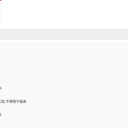
6
实验,不得用于临床
法