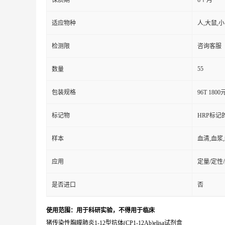
保质期
6个月
适应物种
人,大鼠,
检测限
咨询客服
55
数量
包装规格
96T 1800
标记物
HRP标记
样本
血清,血浆
应用
定量/定性
是否进口
否
使用范围：用于科研实验，不得用于临床
猪传染性胸膜肺炎1-12型抗体(CP1-12Ab)elisa试剂盒