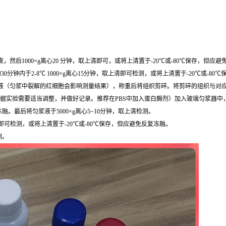
然后1000×g离心20 分钟，取上清即可，或将上清置于-20℃或-80℃保存，但应
0分钟内于2-8℃ 1000×g离心15分钟，取上清即可检测，或将上清置于-20℃或-8
，去除残留血液（匀浆中裂解的红细胞会影响测量结果），称重后将组织剪碎。将剪碎的组织与对应
根据实验需要适当调整，并做好记录。推荐在PBS中加入蛋白酶剂）加入玻璃匀浆器中
最后将匀浆液于5000×g离心5~10分钟，取上清检测。
清即可检测，或将上清置于-20℃或-80℃保存，但应避免反复冻融。
测。