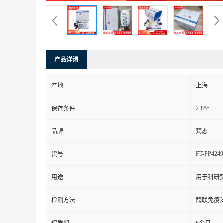
产品详请
产地
上海
2-8°c
保存条件
品牌
梵态
FT-PP4249
货号
用途
用于科研
检测方法
酶联免疫