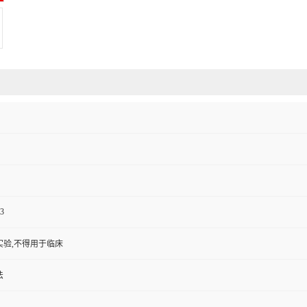
3
实验,不得用于临床
法