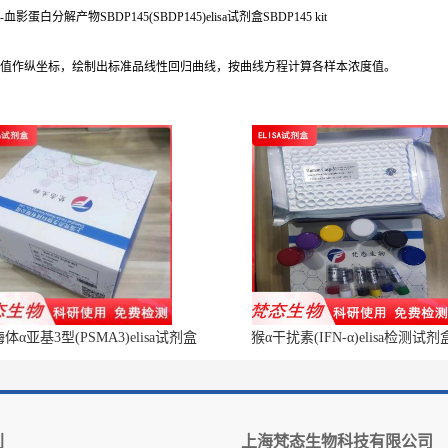
I-血影蛋白分解产物SBDP145(SBDP145)elisa试剂盒SBDP145 kit
OD值作纵坐标，绘制出标准品线性回归曲线，按曲线方程计算各样本浓度值。
α亚基3型(PSMA3)elisa试剂盒
猴α干扰素(IFN-α)elisa检测试剂
别
上海梵态生物科技有限公司