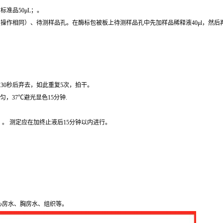
准品50μL；。
操作相同）、待测样品孔。在酶标包被板上待测样品孔中先加样品稀释液40μl，然后再
30秒后弃去，如此重复5次，拍干。
匀，37℃避光显色15分钟.
）。 测定应在加终止液后15分钟以内进行。
心房水、胸房水、组织等。