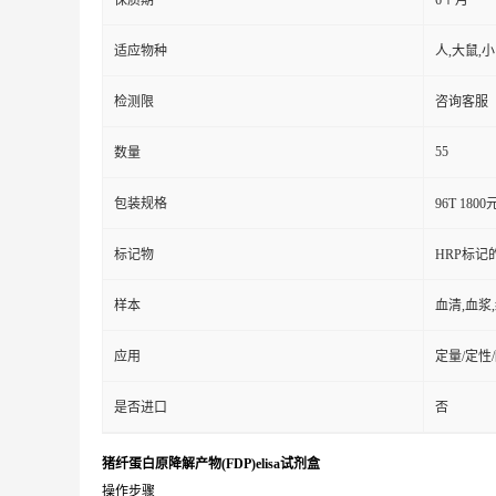
保质期
6个月
适应物种
人,大鼠,
检测限
咨询客服
55
数量
包装规格
96T 1800
标记物
HRP标记
样本
血清,血浆
应用
定量/定性
是否进口
否
猪纤蛋白原降解产物(FDP)elisa试剂盒
操作步骤