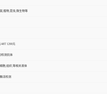
小鼠,植物,昆虫,微生物等
元/48T 1200元
的检测抗体
,细胞,组织,等相关液体
/酶活检测