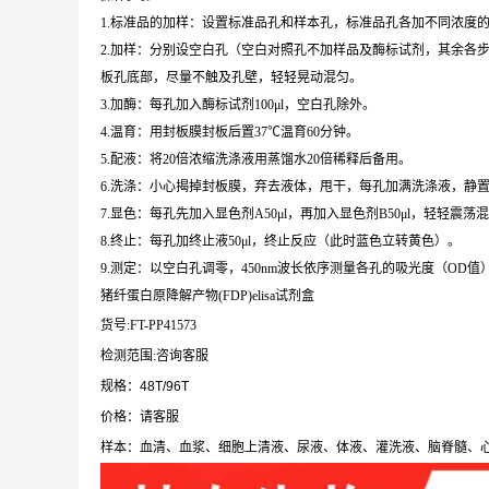
1.标准品的加样：设置标准品孔和样本孔，标准品孔各加不同浓度的标
2.加样：分别设空白孔（空白对照孔不加样品及酶标试剂，其余各步
板孔底部，尽量不触及孔壁，轻轻晃动混匀。
3.加酶：每孔加入酶标试剂100μl，空白孔除外。
4.温育：用封板膜封板后置37℃温育60分钟。
5.配液：将20倍浓缩洗涤液用蒸馏水20倍稀释后备用。
6.洗涤：小心揭掉封板膜，弃去液体，甩干，每孔加满洗涤液，静置
7.显色：每孔先加入显色剂A50μl，再加入显色剂B50μl，轻轻震荡混
8.终止：每孔加终止液50μl，终止反应（此时蓝色立转黄色）。
9.测定：以空白孔调零，450nm波长依序测量各孔的吸光度（OD值
猪纤蛋白原降解产物(FDP)elisa试剂盒
货号:FT-PP41573
检测范围:咨询客服
规格：48T/96T
价格：请客服
样本：血清、血浆、细胞上清液、尿液、体液、灌洗液、脑脊髓、