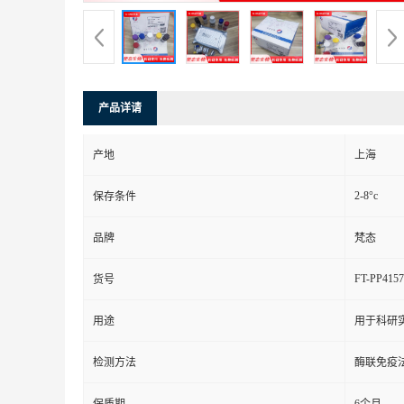
产品详请
产地
上海
2-8°c
保存条件
品牌
梵态
FT-PP4157
货号
用途
用于科研
检测方法
酶联免疫