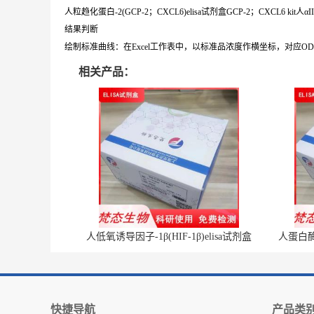
人粒趋化蛋白-2(GCP-2；CXCL6)elisa试剂盒GCP-2；CXCL6 kit人αI
结果判断
绘制标准曲线：在Excel工作表中，以标准品浓度作横坐标，对应
相关产品：
人低氧诱导因子-1β(HIF-1β)elisa试剂盒
人蛋白酶体
快捷导航
产品类