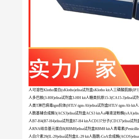
人可溶性Klotho蛋白(sKlotho)elisa试剂盒sKlotho kit人三磷酸肌醇(IP3)e
人多巴胺(3-HH)elisa试剂盒3-HH kit人糖类抗原15-3(CA15-3)elisa试剂盒
人类T淋巴病毒igm抗体(HTLV-igm-Ab)elisa试剂盒HTLV-igm-Ab kit
人酰基辅合成酶3(ACS3)elisa试剂盒ACS3 kit人α唾液淀粉酶(sAA)elis
人B7-H4(B7-H4)elisa试剂盒B7-H4 kit人CD137分子(CD137)elisa试剂盒
人RNA结合基元蛋白8(RBM8)elisa试剂盒RBM8 kit人青霉素(Penicillin)eli
人白介素29(IL-29)elisa试剂盒IL-29 kit人脂酰-CoA合成酶(ACOS)elis