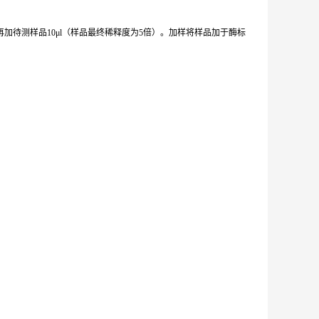
加待测样品10μl（样品最终稀释度为5倍）。加样将样品加于酶标